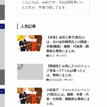
こんにちは。saifuです。G1は回収率いい
んですが、平場で損してます。
人気記事
ント
【何者】迫田三果子(馬主)と
は。夫の迫田輝男氏との関係・
本業(職業)・種類・代表馬・調
教師を簡単にまとめ。
馬主
14063
【関係性】お気に入りのリュッ
ク背負って7つもg1勝ったと
は。簡単にまとめ。
競馬知識館
6352
小林昌子・フォレストレーシン
ント
グ(馬主)とは。種類・本業・代
表・代表馬・調教師を簡単にま
とめ。