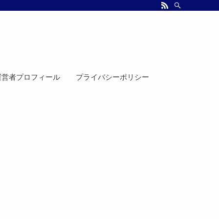
運営者プロフィール
プライバシーポリシー