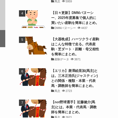
馬主
5959
【日々更新】DMMバヌーシ
ー、2025年度募集で個人的に
買いたい産駒を簡単にまとめ。
DMMバヌーシー
4437
【大器晩成】ハーツクライ産駒
はこんな特徴で走る。代表産
駒・芝ダート・距離・母父相性
を簡単にまとめ。
産駒データ
3871
【エリカ】唐澤絵里加(馬主)と
は。三木正浩氏(ジャスティン)
との関係・種類・本業・代表
馬・調教師を簡単にまとめ。
馬主
2723
【not野球選手】近藤健介(馬
主)とは。本業・代表馬・調教
師を簡単にまとめ。
馬主
2621