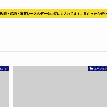
教師・産駒・重賞レースのデータに特に力入れてます。良かったらぜひ
ェント
エージェ