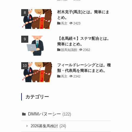
村木克子(馬主)とは。簡単にま
とめ。
馬主
2423
【名馬続々】ステマ配合とは。
簡単にまとめ。
競馬知識館
2362
フィールドレーシングとは。種
類・代表馬を簡単にまとめ。
馬主
2342
カテゴリー
DMMバヌーシー
(122)
2026募集馬検討
(24)