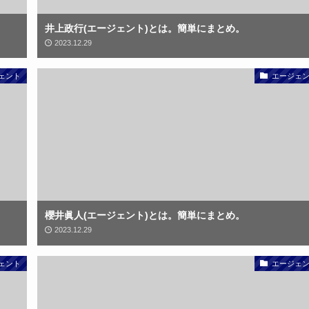
井上政行(エージェント)とは。簡単にまとめ。
2023.12.29
ェント
エージェ
櫻井眞人(エージェント)とは。簡単にまとめ。
2023.12.29
ェント
エージェ