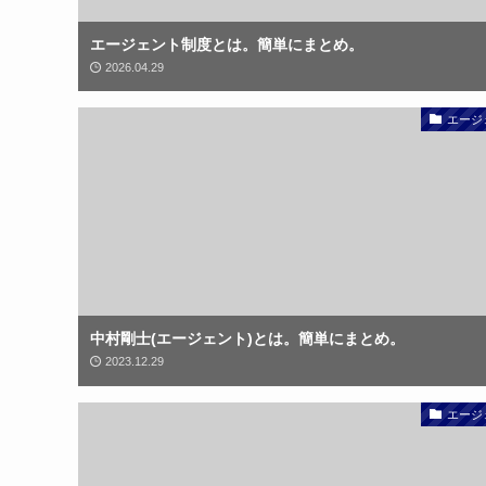
エージェント制度とは。簡単にまとめ。
2026.04.29
エージ
中村剛士(エージェント)とは。簡単にまとめ。
2023.12.29
エージ