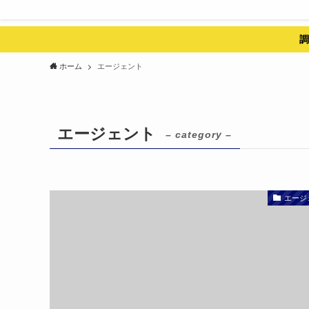
調
ホーム
エージェント
エージェント
– category –
エージ