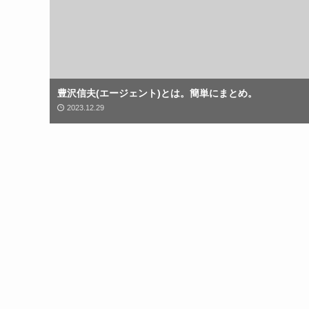
豊沢信夫(エージェント)とは。簡単にまとめ。
2023.12.29