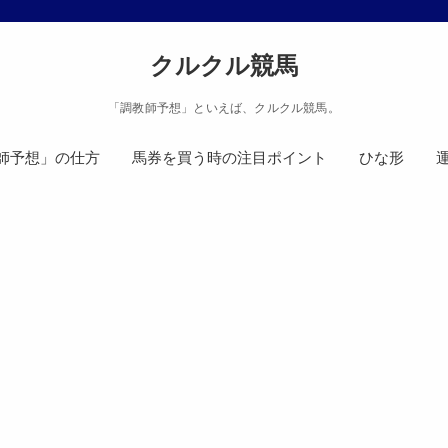
クルクル競馬
「調教師予想」といえば、クルクル競馬。
師予想」の仕方
馬券を買う時の注目ポイント
ひな形