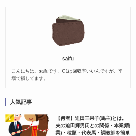
saifu
こんにちは。saifuです。G1は回収率いいんですが、平
場で損してます。
人気記事
【何者】迫田三果子(馬主)とは。
夫の迫田輝男氏との関係・本業(職
業)・種類・代表馬・調教師を簡単