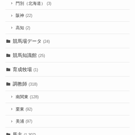
門別（北海道）
(3)
阪神
(22)
高知
(2)
競馬場データ
(24)
競馬知識館
(25)
育成牧場
(1)
調教師
(318)
南関東
(128)
栗東
(92)
美浦
(97)
馬主
(1,307)