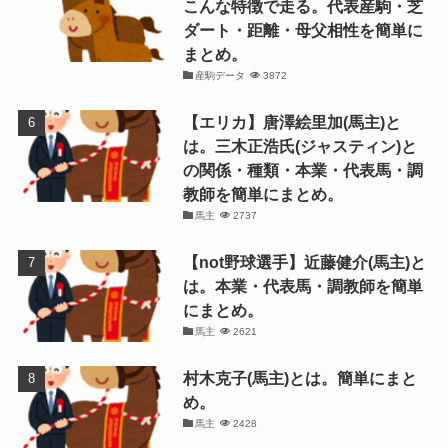
こんな特徴で走る。代表産駒・芝
ダート・距離・母父相性を簡単に
まとめ。
産駒データ
3872
【エリカ】唐澤絵里加(馬主)と
は。三木正浩氏(ジャスティン)と
の関係・種類・本業・代表馬・調
教師を簡単にまとめ。
馬主
2737
【not野球選手】近藤健介(馬主)と
は。本業・代表馬・調教師を簡単
にまとめ。
馬主
2621
村木克子(馬主)とは。簡単にまと
め。
馬主
2428