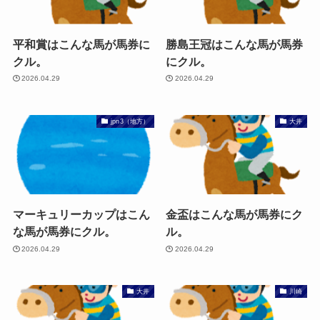
平和賞はこんな馬が馬券に
勝島王冠はこんな馬が馬券
クル。
にクル。
2026.04.29
2026.04.29
jpn3（地方）
大井
マーキュリーカップはこん
金盃はこんな馬が馬券にク
な馬が馬券にクル。
ル。
2026.04.29
2026.04.29
大井
川崎