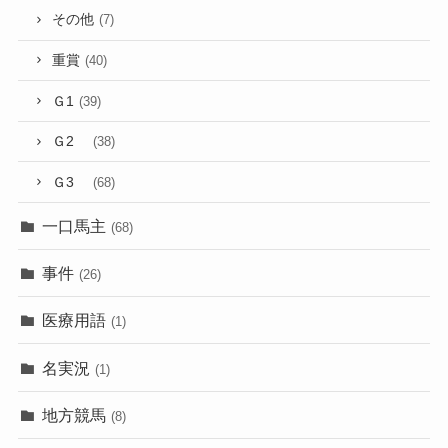
その他
(7)
重賞
(40)
Ｇ1
(39)
Ｇ2
(38)
Ｇ3
(68)
一口馬主
(68)
事件
(26)
医療用語
(1)
名実況
(1)
地方競馬
(8)