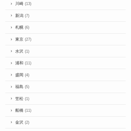
川崎
(13)
新潟
(7)
札幌
(6)
東京
(27)
水沢
(1)
浦和
(11)
盛岡
(4)
福島
(5)
笠松
(1)
船橋
(11)
金沢
(2)