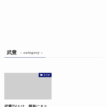
武豊
– category –
未分類
武豊TVとは。簡単にまと