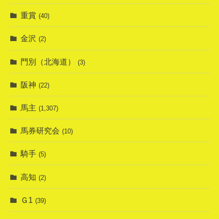
重賞
(40)
金沢
(2)
門別（北海道）
(3)
阪神
(22)
馬主
(1,307)
馬券研究会
(10)
騎手
(5)
高知
(2)
Ｇ1
(39)