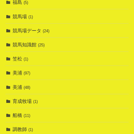
福島
(5)
競馬場
(1)
競馬場データ
(24)
競馬知識館
(25)
笠松
(1)
美浦
(97)
美浦
(48)
育成牧場
(1)
船橋
(11)
調教師
(1)