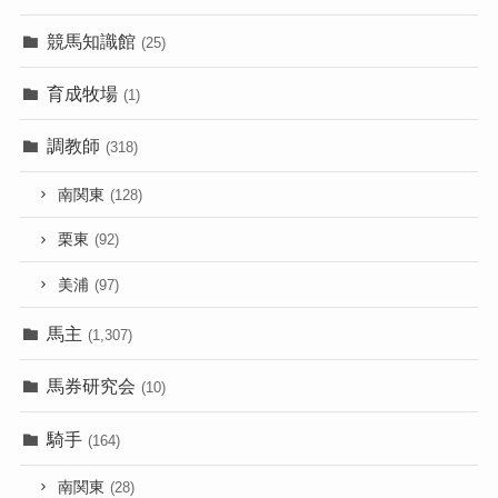
競馬知識館
(25)
育成牧場
(1)
調教師
(318)
南関東
(128)
栗東
(92)
美浦
(97)
馬主
(1,307)
馬券研究会
(10)
騎手
(164)
南関東
(28)