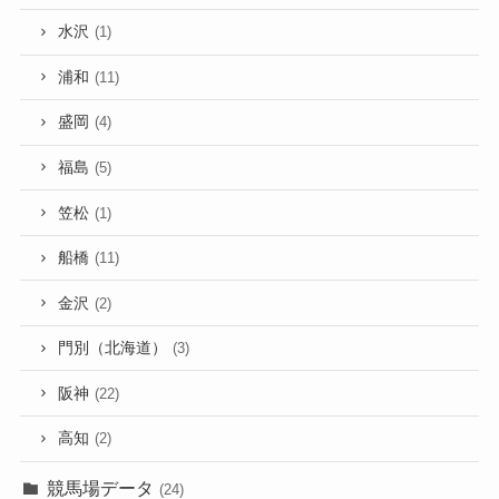
水沢
(1)
浦和
(11)
盛岡
(4)
福島
(5)
笠松
(1)
船橋
(11)
金沢
(2)
門別（北海道）
(3)
阪神
(22)
高知
(2)
競馬場データ
(24)