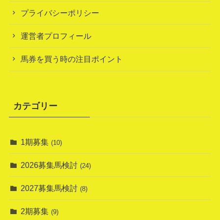
プライバシーポリシー
運営者プロフィール
馬券を買う時の注目ポイント
カテゴリー
1期募集
(10)
2026募集馬検討
(24)
2027募集馬検討
(8)
2期募集
(9)