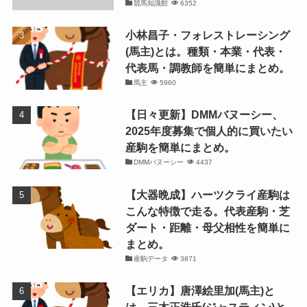
競馬知識館
6352
小林昌子・フォレストレーシング
(馬主)とは。種類・本業・代表・
代表馬・調教師を簡単にまとめ。
馬主
5960
【日々更新】DMMバヌーシー、
2025年度募集で個人的に買いたい
産駒を簡単にまとめ。
DMMバヌーシー
4437
【大器晩成】ハーツクライ産駒は
こんな特徴で走る。代表産駒・芝
ダート・距離・母父相性を簡単に
まとめ。
産駒データ
3871
【エリカ】唐澤絵里加(馬主)と
は。三木正浩氏(ジャスティン)と