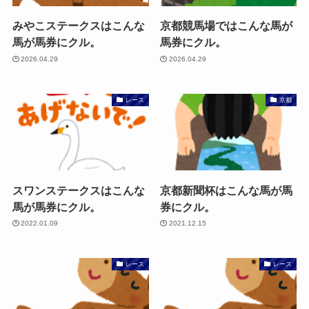
みやこステークスはこんな
京都競馬場ではこんな馬が
馬が馬券にクル。
馬券にクル。
2026.04.29
2026.04.29
レース
京都
スワンステークスはこんな
京都新聞杯はこんな馬が馬
馬が馬券にクル。
券にクル。
2022.01.09
2021.12.15
レース
レース