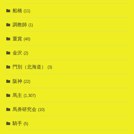
船橋
(11)
調教師
(1)
重賞
(40)
金沢
(2)
門別（北海道）
(3)
阪神
(22)
馬主
(1,307)
馬券研究会
(10)
騎手
(5)