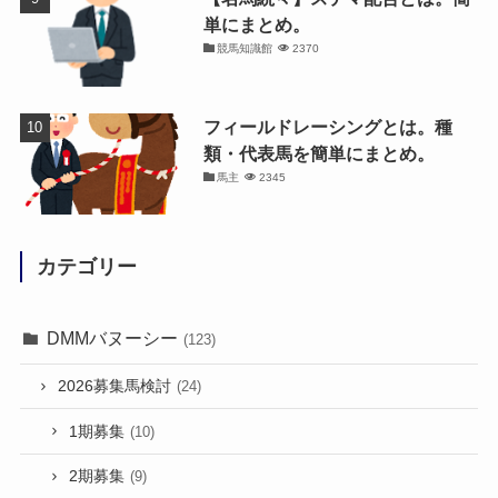
単にまとめ。
競馬知識館
2370
フィールドレーシングとは。種
類・代表馬を簡単にまとめ。
馬主
2345
カテゴリー
DMMバヌーシー
(123)
2026募集馬検討
(24)
1期募集
(10)
2期募集
(9)