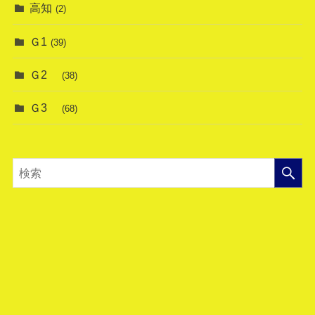
高知
(2)
Ｇ1
(39)
Ｇ2
(38)
Ｇ3
(68)