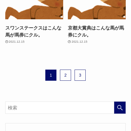
スワンステークスはこんな
京都大賞典はこんな馬が馬
馬が馬券にクル。
券にクル。
2021.12.15
2021.12.15
1
2
3