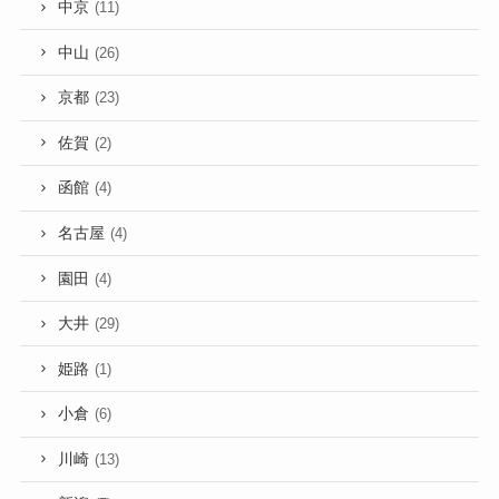
中京
(11)
中山
(26)
京都
(23)
佐賀
(2)
函館
(4)
名古屋
(4)
園田
(4)
大井
(29)
姫路
(1)
小倉
(6)
川崎
(13)