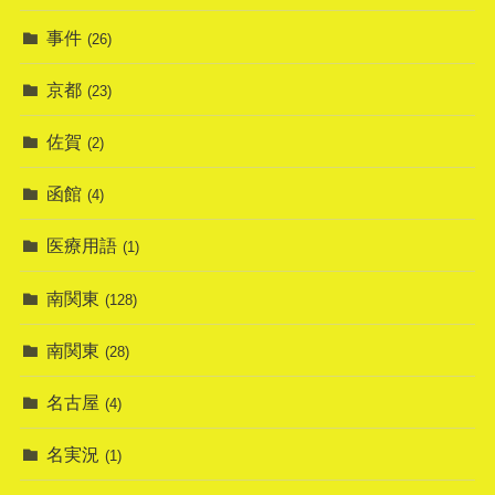
事件
(26)
京都
(23)
佐賀
(2)
函館
(4)
医療用語
(1)
南関東
(128)
南関東
(28)
名古屋
(4)
名実況
(1)