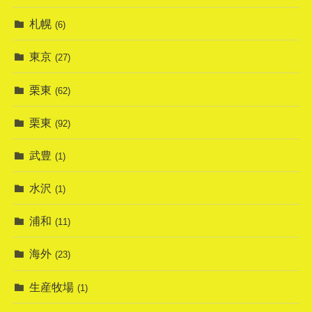
札幌
(6)
東京
(27)
栗東
(62)
栗東
(92)
武豊
(1)
水沢
(1)
浦和
(11)
海外
(23)
生産牧場
(1)