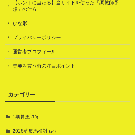
【ホントに当たる】当サイトを使った「調教師予
想」の仕方
ひな形
プライバシーポリシー
運営者プロフィール
馬券を買う時の注目ポイント
カテゴリー
1期募集
(10)
2026募集馬検討
(24)