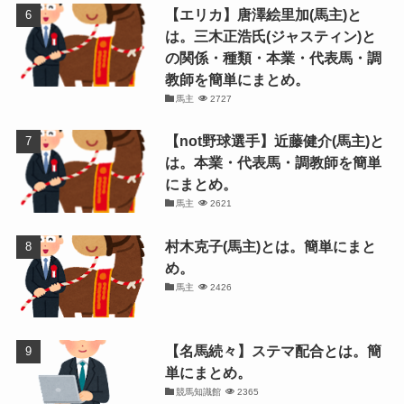
【エリカ】唐澤絵里加(馬主)と
は。三木正浩氏(ジャスティン)と
の関係・種類・本業・代表馬・調
教師を簡単にまとめ。
馬主
2727
【not野球選手】近藤健介(馬主)と
は。本業・代表馬・調教師を簡単
にまとめ。
馬主
2621
村木克子(馬主)とは。簡単にまと
め。
馬主
2426
【名馬続々】ステマ配合とは。簡
単にまとめ。
競馬知識館
2365