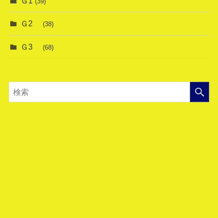
Ｇ1
(39)
Ｇ2
(38)
Ｇ3
(68)