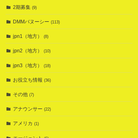
2期募集
(9)
DMMバヌーシー
(113)
jpn1（地方）
(8)
jpn2（地方）
(10)
jpn3（地方）
(18)
お役立ち情報
(36)
その他
(7)
アナウンサー
(22)
アメリカ
(1)
エージェント