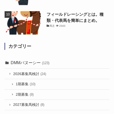
フィールドレーシングとは。種
類・代表馬を簡単にまとめ。
馬主
2343
カテゴリー
DMMバヌーシー
(123)
2026募集馬検討
(24)
1期募集
(10)
2期募集
(9)
2027募集馬検討
(8)