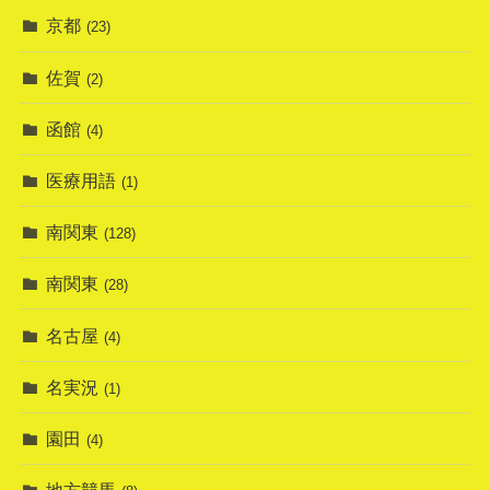
京都
(23)
佐賀
(2)
函館
(4)
医療用語
(1)
南関東
(128)
南関東
(28)
名古屋
(4)
名実況
(1)
園田
(4)