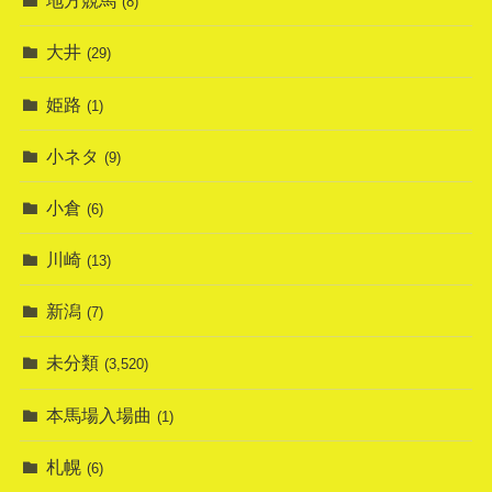
地方競馬
(8)
大井
(29)
姫路
(1)
小ネタ
(9)
小倉
(6)
川崎
(13)
新潟
(7)
未分類
(3,520)
本馬場入場曲
(1)
札幌
(6)