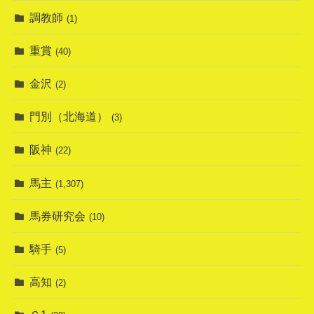
調教師
(1)
重賞
(40)
金沢
(2)
門別（北海道）
(3)
阪神
(22)
馬主
(1,307)
馬券研究会
(10)
騎手
(5)
高知
(2)