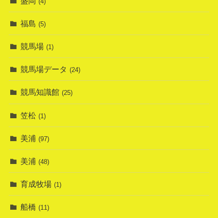
盛岡
(4)
福島
(5)
競馬場
(1)
競馬場データ
(24)
競馬知識館
(25)
笠松
(1)
美浦
(97)
美浦
(48)
育成牧場
(1)
船橋
(11)