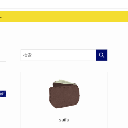
。
川崎
saifu