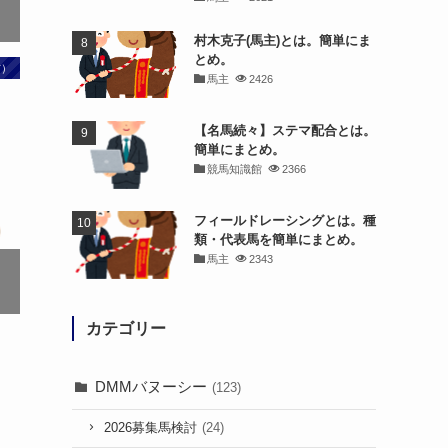
村木克子(馬主)とは。簡単にま
とめ。
方）
馬主
2426
【名馬続々】ステマ配合とは。
簡単にまとめ。
競馬知識館
2366
フィールドレーシングとは。種
類・代表馬を簡単にまとめ。
馬主
2343
カテゴリー
DMMバヌーシー
(123)
2026募集馬検討
(24)