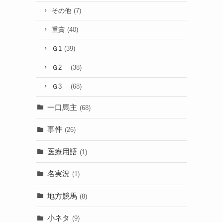
その他
(7)
重賞
(40)
Ｇ1
(39)
Ｇ2
(38)
Ｇ3
(68)
一口馬主
(68)
事件
(26)
医療用語
(1)
名実況
(1)
地方競馬
(8)
小ネタ
(9)