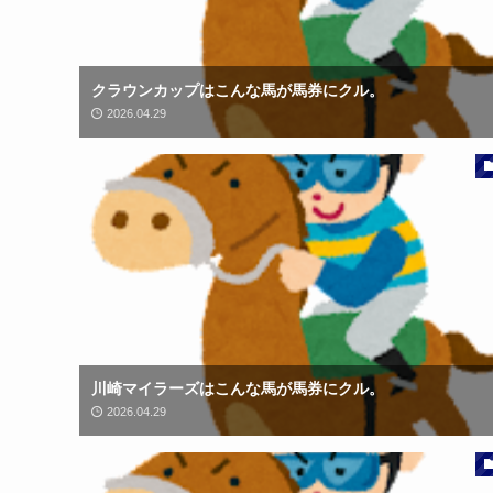
クラウンカップはこんな馬が馬券にクル。
2026.04.29
川崎マイラーズはこんな馬が馬券にクル。
2026.04.29