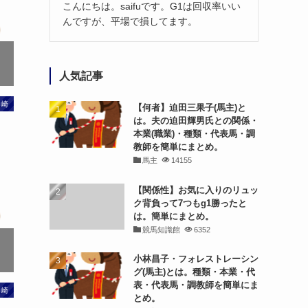
こんにちは。saifuです。G1は回収率いい
んですが、平場で損してます。
人気記事
川崎
【何者】迫田三果子(馬主)と
は。夫の迫田輝男氏との関係・
本業(職業)・種類・代表馬・調
教師を簡単にまとめ。
馬主
14155
【関係性】お気に入りのリュッ
ク背負って7つもg1勝ったと
は。簡単にまとめ。
競馬知識館
6352
小林昌子・フォレストレーシン
グ(馬主)とは。種類・本業・代
表・代表馬・調教師を簡単にま
川崎
とめ。