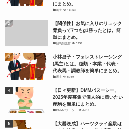
にまとめ。
馬主
14063
【関係性】お気に入りのリュック
背負って7つもg1勝ったとは。簡
単にまとめ。
競馬知識館
6352
小林昌子・フォレストレーシング
(馬主)とは。種類・本業・代表・
代表馬・調教師を簡単にまとめ。
馬主
5959
【日々更新】DMMバヌーシー、
2025年度募集で個人的に買いたい
産駒を簡単にまとめ。
DMMバヌーシー
4437
【大器晩成】ハーツクライ産駒は