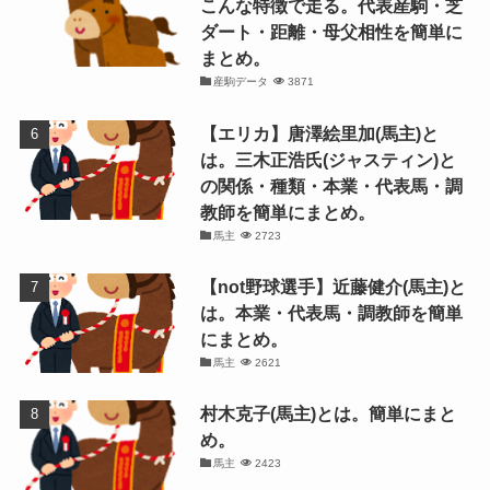
こんな特徴で走る。代表産駒・芝
ダート・距離・母父相性を簡単に
まとめ。
産駒データ
3871
【エリカ】唐澤絵里加(馬主)と
は。三木正浩氏(ジャスティン)と
の関係・種類・本業・代表馬・調
教師を簡単にまとめ。
馬主
2723
【not野球選手】近藤健介(馬主)と
は。本業・代表馬・調教師を簡単
にまとめ。
馬主
2621
村木克子(馬主)とは。簡単にまと
め。
馬主
2423