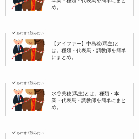
本業・種類・代表馬を簡単にまと
め。
あわせて読みたい
【アイファー】中島稔(馬主)と
は。種類・代表馬・調教師を簡単
にまとめ。
あわせて読みたい
水谷美穂(馬主)とは。種類・本
業・代表馬・調教師を簡単にまと
め。
あわせて読みたい