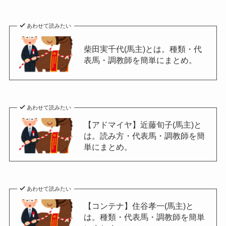
あわせて読みたい
柴田実千代(馬主)とは。種類・代
表馬・調教師を簡単にまとめ。
あわせて読みたい
【アドマイヤ】近藤旬子(馬主)と
は。読み方・代表馬・調教師を簡
単にまとめ。
あわせて読みたい
【コンテナ】住谷孝一(馬主)と
は。種類・代表馬・調教師を簡単