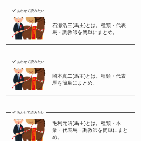
あわせて読みたい
石瀬浩三(馬主)とは。種類・代表
馬・調教師を簡単にまとめ。
あわせて読みたい
岡本真二(馬主)とは。種類・代表
馬を簡単にまとめ。
あわせて読みたい
毛利元昭(馬主)とは。種類・本
業・代表馬・調教師を簡単にまと
め。