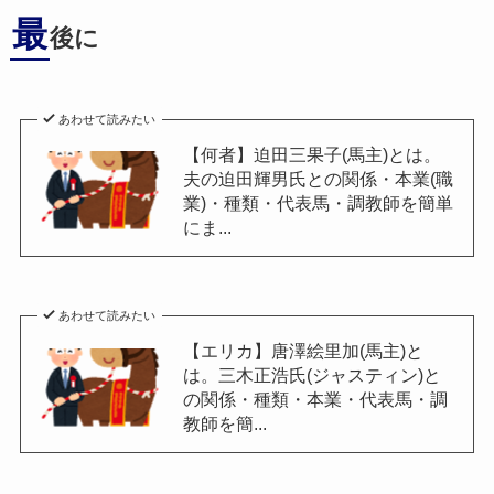
最
後に
あわせて読みたい
【何者】迫田三果子(馬主)とは。
夫の迫田輝男氏との関係・本業(職
業)・種類・代表馬・調教師を簡単
にま...
あわせて読みたい
【エリカ】唐澤絵里加(馬主)と
は。三木正浩氏(ジャスティン)と
の関係・種類・本業・代表馬・調
教師を簡...