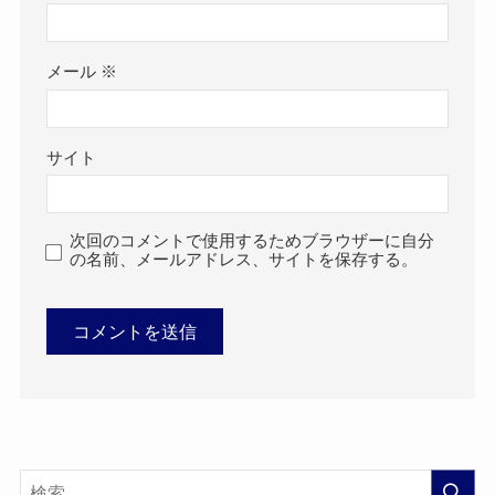
メール
※
サイト
次回のコメントで使用するためブラウザーに自分
の名前、メールアドレス、サイトを保存する。