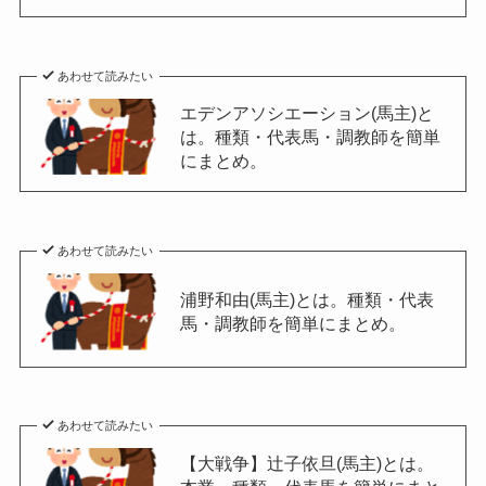
あわせて読みたい
エデンアソシエーション(馬主)と
は。種類・代表馬・調教師を簡単
にまとめ。
あわせて読みたい
浦野和由(馬主)とは。種類・代表
馬・調教師を簡単にまとめ。
あわせて読みたい
【大戦争】辻子依旦(馬主)とは。