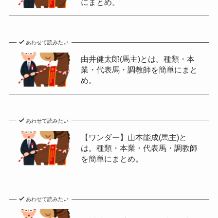
にまとめ。
あわせて読みたい
由井健太郎(馬主)とは。種類・本
業・代表馬・調教師を簡単にまと
め。
あわせて読みたい
【ワンダー】山本能成(馬主)と
は。種類・本業・代表馬・調教師
を簡単にまとめ。
あわせて読みたい