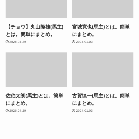
【チョウ】丸山隆雄(馬主)
宮城寛也(馬主)とは。簡単
とは。簡単にまとめ。
にまとめ。
2026.04.29
2024.01.03
佐伯太朗(馬主)とは。簡単
古賀慎一(馬主)とは。簡単
にまとめ。
にまとめ。
2026.04.29
2024.01.03