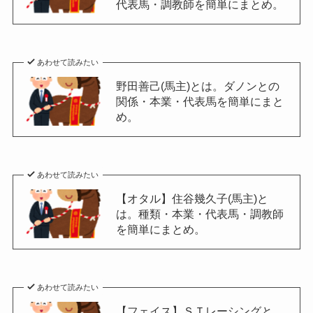
代表馬・調教師を簡単にまとめ。
あわせて読みたい
野田善己(馬主)とは。ダノンとの
関係・本業・代表馬を簡単にまと
め。
あわせて読みたい
【オタル】住谷幾久子(馬主)と
は。種類・本業・代表馬・調教師
を簡単にまとめ。
あわせて読みたい
【フェイス】ＳＴレーシングと