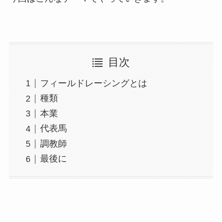
目次
フィールドレーシングとは
種類
本業
代表馬
調教師
最後に