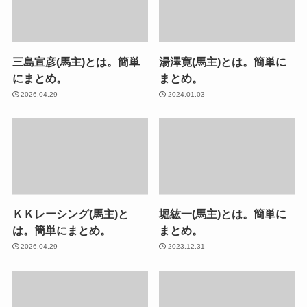
三島宣彦(馬主)とは。簡単
湯澤寛(馬主)とは。簡単に
にまとめ。
まとめ。
2026.04.29
2024.01.03
ＫＫレーシング(馬主)と
堀紘一(馬主)とは。簡単に
は。簡単にまとめ。
まとめ。
2026.04.29
2023.12.31