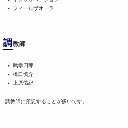
フィールザオーラ
調
教師
武幸四郎
橋口慎介
上原佑紀
調教師に預託することが多いです。