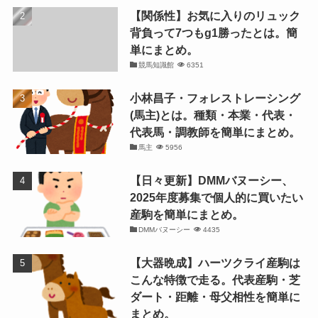
【関係性】お気に入りのリュック
背負って7つもg1勝ったとは。簡
単にまとめ。
競馬知識館
6351
小林昌子・フォレストレーシング
(馬主)とは。種類・本業・代表・
代表馬・調教師を簡単にまとめ。
馬主
5956
【日々更新】DMMバヌーシー、
2025年度募集で個人的に買いたい
産駒を簡単にまとめ。
DMMバヌーシー
4435
【大器晩成】ハーツクライ産駒は
こんな特徴で走る。代表産駒・芝
ダート・距離・母父相性を簡単に
まとめ。