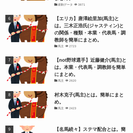
産駒データ
3871
【エリカ】唐澤絵里加(馬主)と
は。三木正浩氏(ジャスティン)と
の関係・種類・本業・代表馬・調
教師を簡単にまとめ。
馬主
2723
【not野球選手】近藤健介(馬主)と
は。本業・代表馬・調教師を簡単
にまとめ。
馬主
2620
村木克子(馬主)とは。簡単にまと
め。
馬主
2423
【名馬続々】ステマ配合とは。簡