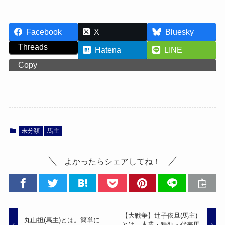
Facebook
X
Bluesky
Threads
Hatena
LINE
Copy
未分類
馬主
よかったらシェアしてね！
【大戦争】辻子依旦(馬主)
丸山担(馬主)とは。簡単に
とは。本業・種類・代表馬