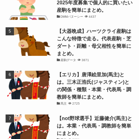
2025年度募集で個人的に買いたい
産駒を簡単にまとめ。
DMMバヌーシー
4437
【大器晩成】ハーツクライ産駒は
こんな特徴で走る。代表産駒・芝
ダート・距離・母父相性を簡単に
まとめ。
産駒データ
3871
【エリカ】唐澤絵里加(馬主)と
は。三木正浩氏(ジャスティン)と
の関係・種類・本業・代表馬・調
教師を簡単にまとめ。
馬主
2725
【not野球選手】近藤健介(馬主)と
は。本業・代表馬・調教師を簡単
にまとめ。