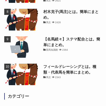
馬主
2621
村木克子(馬主)とは。簡単にまと
め。
馬主
2426
【名馬続々】ステマ配合とは。簡
単にまとめ。
競馬知識館
2364
フィールドレーシングとは。種
類・代表馬を簡単にまとめ。
馬主
2343
カテゴリー