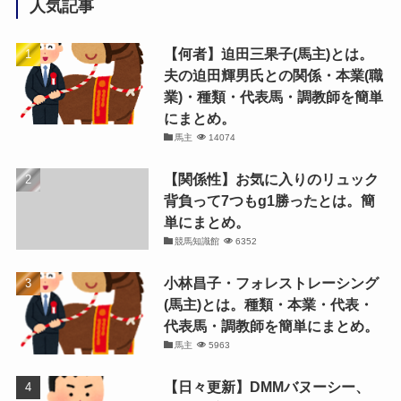
人気記事
【何者】迫田三果子(馬主)とは。
夫の迫田輝男氏との関係・本業(職
業)・種類・代表馬・調教師を簡単
にまとめ。
馬主
14074
【関係性】お気に入りのリュック
背負って7つもg1勝ったとは。簡
単にまとめ。
競馬知識館
6352
小林昌子・フォレストレーシング
(馬主)とは。種類・本業・代表・
代表馬・調教師を簡単にまとめ。
馬主
5963
【日々更新】DMMバヌーシー、