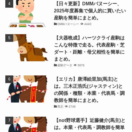
【日々更新】DMMバヌーシー、
2025年度募集で個人的に買いたい
産駒を簡単にまとめ。
DMMバヌーシー
4440
【大器晩成】ハーツクライ産駒は
こんな特徴で走る。代表産駒・芝
ダート・距離・母父相性を簡単に
まとめ。
産駒データ
3876
【エリカ】唐澤絵里加(馬主)と
は。三木正浩氏(ジャスティン)と
の関係・種類・本業・代表馬・調
教師を簡単にまとめ。
馬主
2746
【not野球選手】近藤健介(馬主)と
は。本業・代表馬・調教師を簡単