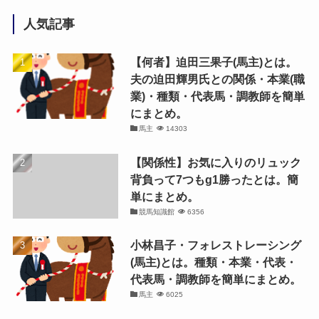
人気記事
【何者】迫田三果子(馬主)とは。
夫の迫田輝男氏との関係・本業(職
業)・種類・代表馬・調教師を簡単
にまとめ。
馬主
14303
【関係性】お気に入りのリュック
背負って7つもg1勝ったとは。簡
単にまとめ。
競馬知識館
6356
小林昌子・フォレストレーシング
(馬主)とは。種類・本業・代表・
代表馬・調教師を簡単にまとめ。
馬主
6025