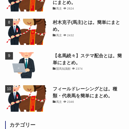
にまとめ。
馬主
2624
村木克子(馬主)とは。簡単にまと
め。
馬主
2432
【名馬続々】ステマ配合とは。簡
単にまとめ。
競馬知識館
2374
フィールドレーシングとは。種
類・代表馬を簡単にまとめ。
馬主
2346
カテゴリー