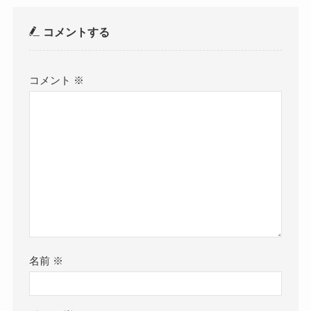
コメントする
コメント
※
名前
※