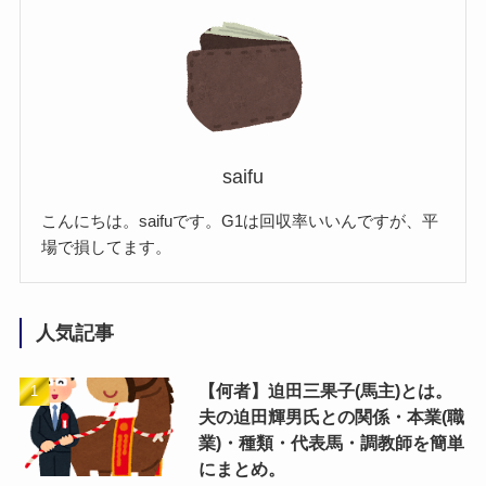
saifu
こんにちは。saifuです。G1は回収率いいんですが、平
場で損してます。
人気記事
【何者】迫田三果子(馬主)とは。
夫の迫田輝男氏との関係・本業(職
業)・種類・代表馬・調教師を簡単
にまとめ。