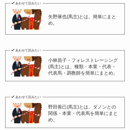
あわせて読みたい
矢野琢也(馬主)とは。簡単にまと
め。
あわせて読みたい
小林昌子・フォレストレーシング
(馬主)とは。種類・本業・代表・
代表馬・調教師を簡単にまとめ。
あわせて読みたい
野田善己(馬主)とは。ダノンとの
関係・本業・代表馬を簡単にまと
め。