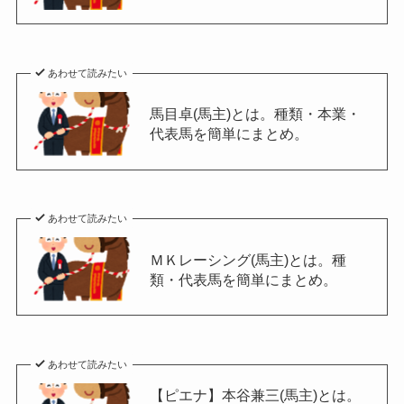
あわせて読みたい
馬目卓(馬主)とは。種類・本業・
代表馬を簡単にまとめ。
あわせて読みたい
ＭＫレーシング(馬主)とは。種
類・代表馬を簡単にまとめ。
あわせて読みたい
【ピエナ】本谷兼三(馬主)とは。