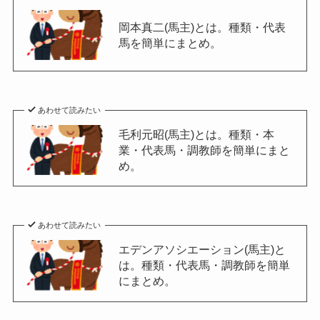
岡本真二(馬主)とは。種類・代表
馬を簡単にまとめ。
あわせて読みたい
毛利元昭(馬主)とは。種類・本
業・代表馬・調教師を簡単にまと
め。
あわせて読みたい
エデンアソシエーション(馬主)と
は。種類・代表馬・調教師を簡単
にまとめ。