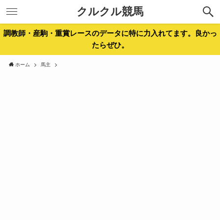
クルクル競馬
調教師・産駒・重賞レースのデータに特に力入れてます。良かっ
たらぜひ。
ホーム
馬主