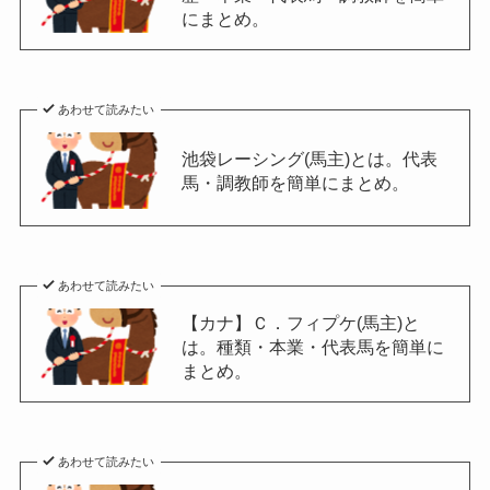
にまとめ。
あわせて読みたい
池袋レーシング(馬主)とは。代表
馬・調教師を簡単にまとめ。
あわせて読みたい
【カナ】Ｃ．フィプケ(馬主)と
は。種類・本業・代表馬を簡単に
まとめ。
あわせて読みたい