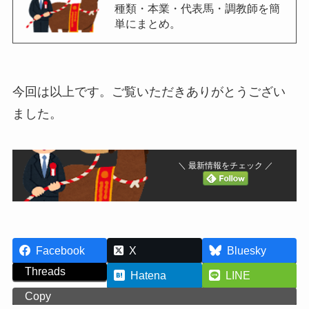
種類・本業・代表馬・調教師を簡
単にまとめ。
今回は以上です。ご覧いただきありがとうござい
ました。
＼ 最新情報をチェック ／
Facebook
X
Bluesky
Threads
Hatena
LINE
Copy