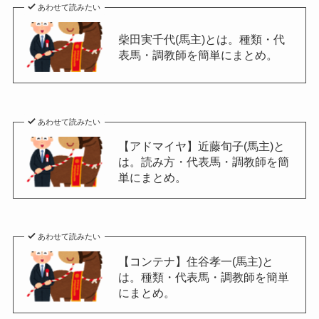
あわせて読みたい
柴田実千代(馬主)とは。種類・代
表馬・調教師を簡単にまとめ。
あわせて読みたい
【アドマイヤ】近藤旬子(馬主)と
は。読み方・代表馬・調教師を簡
単にまとめ。
あわせて読みたい
【コンテナ】住谷孝一(馬主)と
は。種類・代表馬・調教師を簡単
にまとめ。