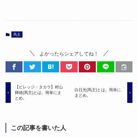
馬主
よかったらシェアしてね！
【ビレッジ・タカラ】村山
白日光(馬主)とは。簡単に
輝雄(馬主)とは。簡単にま
まとめ。
とめ。
この記事を書いた人