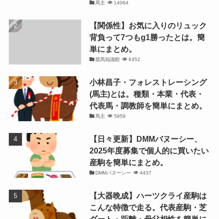
馬主
14064
【関係性】お気に入りのリュック
背負って7つもg1勝ったとは。簡
単にまとめ。
競馬知識館
6352
小林昌子・フォレストレーシング
(馬主)とは。種類・本業・代表・
代表馬・調教師を簡単にまとめ。
馬主
5959
【日々更新】DMMバヌーシー、
2025年度募集で個人的に買いたい
産駒を簡単にまとめ。
DMMバヌーシー
4437
【大器晩成】ハーツクライ産駒は
こんな特徴で走る。代表産駒・芝