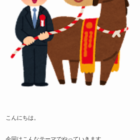
こんにちは。
今回はこんなテーマでやっていきます。