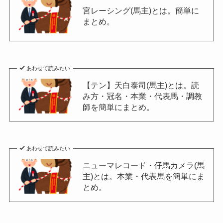
宮レーシング(馬主)とは。簡単に
まとめ。
あわせて読みたい
【テン】天白泰司(馬主)とは。読
み方・冠名・本業・代表馬・調教
師を簡単にまとめ。
あわせて読みたい
ニューマレコード・仔馬カメラ(馬
主)とは。本業・代表馬を簡単にま
とめ。