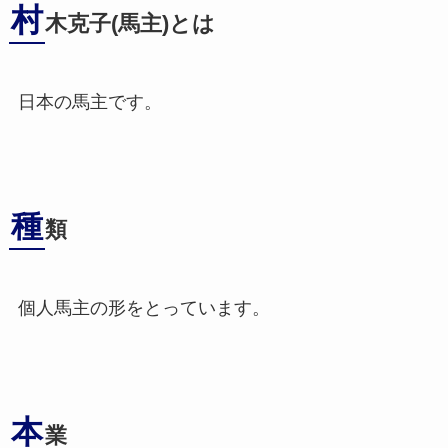
村
木克子(馬主)とは
日本の馬主です。
種
類
個人馬主の形をとっています。
本
業