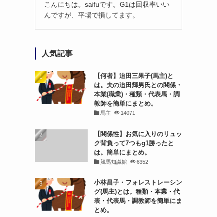
こんにちは。saifuです。G1は回収率いい
んですが、平場で損してます。
人気記事
【何者】迫田三果子(馬主)と
は。夫の迫田輝男氏との関係・
本業(職業)・種類・代表馬・調
教師を簡単にまとめ。
馬主
14071
【関係性】お気に入りのリュッ
ク背負って7つもg1勝ったと
は。簡単にまとめ。
競馬知識館
6352
小林昌子・フォレストレーシン
グ(馬主)とは。種類・本業・代
表・代表馬・調教師を簡単にま
とめ。