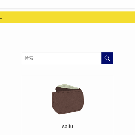
。
saifu