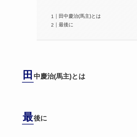
田中慶治(馬主)とは
最後に
田
中慶治(馬主)とは
最
後に