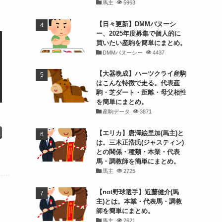
馬主
5963
【日々更新】DMMバヌーシ
ー、2025年度募集で個人的に
買いたい産駒を簡単にまとめ。
DMMバヌーシー
4437
【大器晩成】ハーツクライ産駒
はこんな特徴で走る。代表産
駒・芝ダート・距離・母父相性
を簡単にまとめ。
産駒データ
3871
【エリカ】唐澤絵里加(馬主)と
は。三木正浩氏(ジャスティン)
との関係・種類・本業・代表
馬・調教師を簡単にまとめ。
馬主
2725
【not野球選手】近藤健介(馬
主)とは。本業・代表馬・調教
師を簡単にまとめ。
馬主
2621