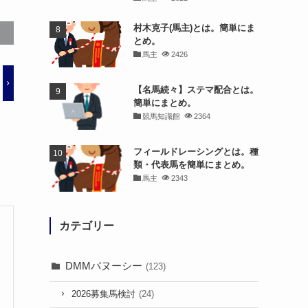
村木克子(馬主)とは。簡単にま
とめ。
馬主
2426
【名馬続々】ステマ配合とは。
簡単にまとめ。
競馬知識館
2364
フィールドレーシングとは。種
類・代表馬を簡単にまとめ。
馬主
2343
カテゴリー
DMMバヌーシー
(123)
2026募集馬検討
(24)