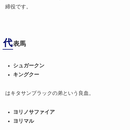
締役です。
代
表馬
シュガークン
キングクー
はキタサンブラックの弟という良血。
ヨリノサファイア
ヨリマル