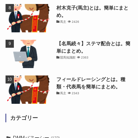
村木克子(馬主)とは。簡単にまと
め。
馬主
2426
【名馬続々】ステマ配合とは。簡
単にまとめ。
競馬知識館
2363
フィールドレーシングとは。種
類・代表馬を簡単にまとめ。
馬主
2343
カテゴリー
DMMバヌーシー