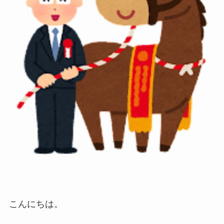
こんにちは。