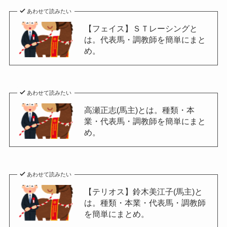
あわせて読みたい
【フェイス】ＳＴレーシングと
は。代表馬・調教師を簡単にまと
め。
あわせて読みたい
高瀬正志(馬主)とは。種類・本
業・代表馬・調教師を簡単にまと
め。
あわせて読みたい
【テリオス】鈴木美江子(馬主)と
は。種類・本業・代表馬・調教師
を簡単にまとめ。