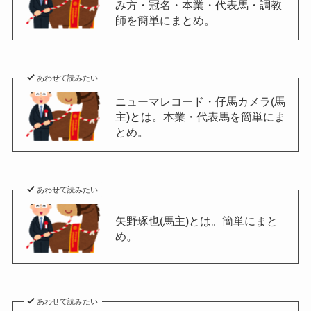
み方・冠名・本業・代表馬・調教
師を簡単にまとめ。
あわせて読みたい
ニューマレコード・仔馬カメラ(馬
主)とは。本業・代表馬を簡単にま
とめ。
あわせて読みたい
矢野琢也(馬主)とは。簡単にまと
め。
あわせて読みたい