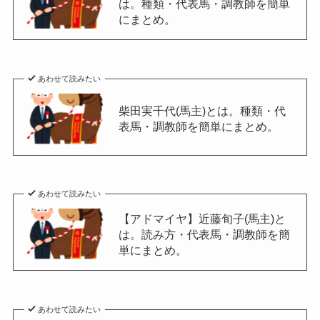
は。種類・代表馬・調教師を簡単
にまとめ。
あわせて読みたい
柴田実千代(馬主)とは。種類・代
表馬・調教師を簡単にまとめ。
あわせて読みたい
【アドマイヤ】近藤旬子(馬主)と
は。読み方・代表馬・調教師を簡
単にまとめ。
あわせて読みたい