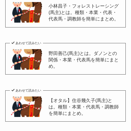
小林昌子・フォレストレーシング
(馬主)とは。種類・本業・代表・
代表馬・調教師を簡単にまとめ。
あわせて読みたい
野田善己(馬主)とは。ダノンとの
関係・本業・代表馬を簡単にまと
め。
あわせて読みたい
【オタル】住谷幾久子(馬主)と
は。種類・本業・代表馬・調教師
を簡単にまとめ。