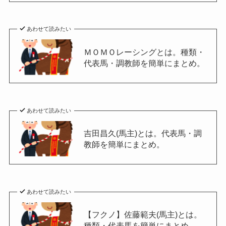
あわせて読みたい
ＭＯＭＯレーシングとは。種類・
代表馬・調教師を簡単にまとめ。
あわせて読みたい
吉田昌久(馬主)とは。代表馬・調
教師を簡単にまとめ。
あわせて読みたい
【フクノ】佐藤範夫(馬主)とは。
種類・代表馬を簡単にまとめ。