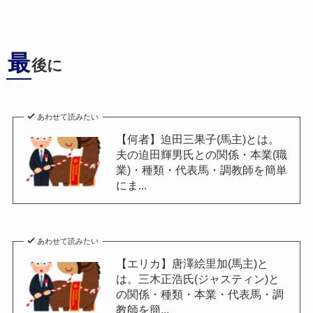
最
後に
あわせて読みたい
【何者】迫田三果子(馬主)とは。
夫の迫田輝男氏との関係・本業(職
業)・種類・代表馬・調教師を簡単
にま...
あわせて読みたい
【エリカ】唐澤絵里加(馬主)と
は。三木正浩氏(ジャスティン)と
の関係・種類・本業・代表馬・調
教師を簡...