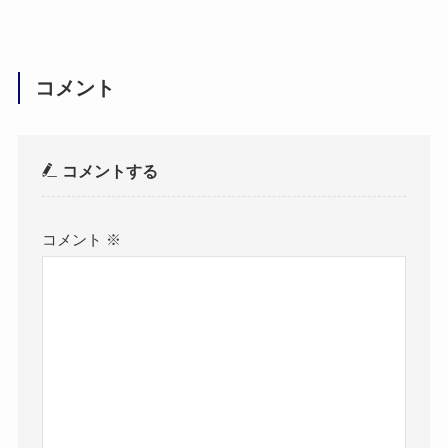
コメント
コメントする
コメント
※