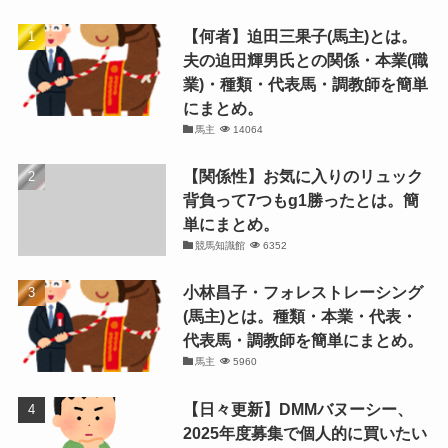
【何者】迫田三果子(馬主)とは。
夫の迫田輝男氏との関係・本業(職
業)・種類・代表馬・調教師を簡単
にまとめ。
馬主
14064
【関係性】お気に入りのリュック
背負って7つもg1勝ったとは。簡
単にまとめ。
競馬知識館
6352
小林昌子・フォレストレーシング
(馬主)とは。種類・本業・代表・
代表馬・調教師を簡単にまとめ。
馬主
5960
【日々更新】DMMバヌーシー、
2025年度募集で個人的に買いたい