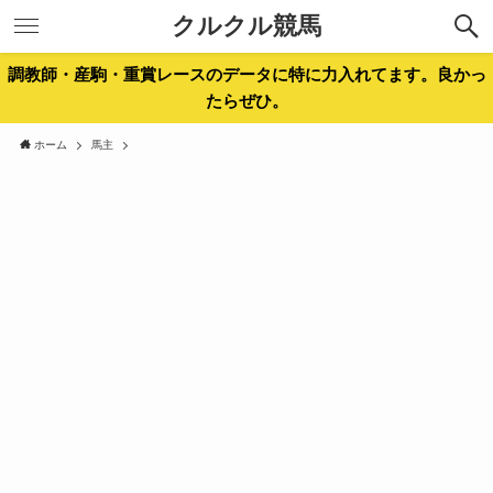
クルクル競馬
調教師・産駒・重賞レースのデータに特に力入れてます。良かっ
たらぜひ。
ホーム
馬主