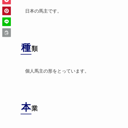
日本の馬主です。
種
類
個人馬主の形をとっています。
本
業