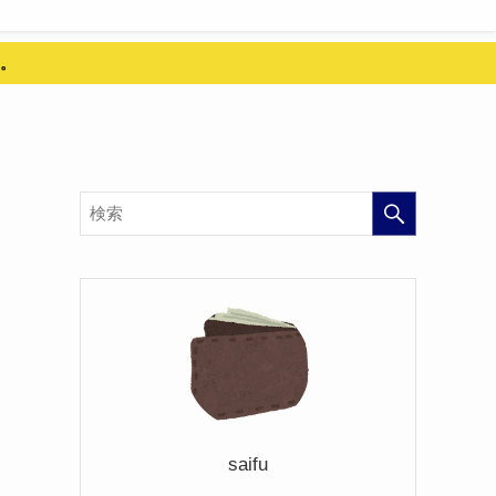
。
ま
saifu