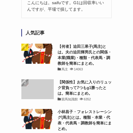
こんにちは。saifuです。G1は回収率いい
んですが、平場で損してます。
人気記事
【何者】迫田三果子(馬主)と
は。夫の迫田輝男氏との関係・
本業(職業)・種類・代表馬・調
教師を簡単にまとめ。
馬主
14063
【関係性】お気に入りのリュッ
ク背負って7つもg1勝ったと
は。簡単にまとめ。
競馬知識館
6352
小林昌子・フォレストレーシン
グ(馬主)とは。種類・本業・代
表・代表馬・調教師を簡単にま
とめ。