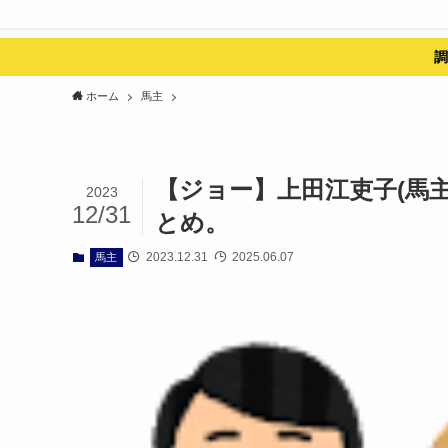
調
ホーム
馬主
【ジョー】上田江吏子(馬
2023
12/31
とめ。
2023.12.31
2025.06.07
馬主