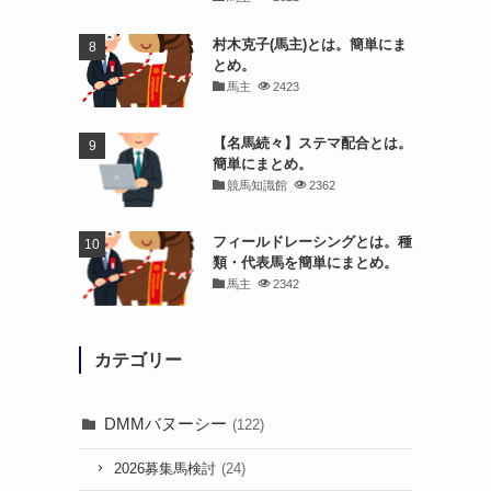
村木克子(馬主)とは。簡単にま
とめ。
馬主
2423
【名馬続々】ステマ配合とは。
簡単にまとめ。
競馬知識館
2362
フィールドレーシングとは。種
類・代表馬を簡単にまとめ。
馬主
2342
カテゴリー
DMMバヌーシー
(122)
2026募集馬検討
(24)