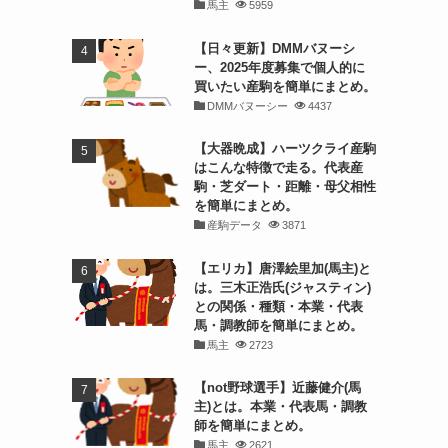
馬主
5959
【日々更新】DMMバヌーシ
ー、2025年度募集で個人的に
買いたい産駒を簡単にまとめ。
DMMバヌーシー
4437
【大器晩成】ハーツクライ産駒
はこんな特徴で走る。代表産
駒・芝ダート・距離・母父相性
を簡単にまとめ。
産駒データ
3871
【エリカ】唐澤絵里加(馬主)と
は。三木正浩氏(ジャスティン)
との関係・種類・本業・代表
馬・調教師を簡単にまとめ。
馬主
2723
【not野球選手】近藤健介(馬
主)とは。本業・代表馬・調教
師を簡単にまとめ。
馬主
2621