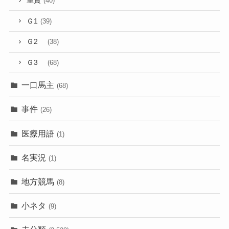
重賞
(40)
Ｇ1
(39)
Ｇ2
(38)
Ｇ3
(68)
一口馬主
(68)
事件
(26)
医療用語
(1)
名実況
(1)
地方競馬
(8)
小ネタ
(9)