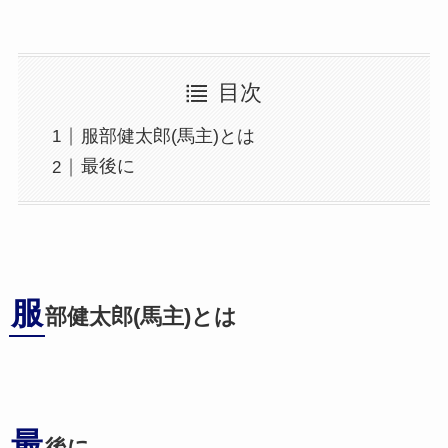
目次
服部健太郎(馬主)とは
最後に
服
部健太郎(馬主)とは
最