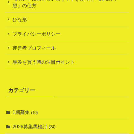
想」の仕方
ひな形
プライバシーポリシー
運営者プロフィール
馬券を買う時の注目ポイント
カテゴリー
1期募集
(10)
2026募集馬検討
(24)