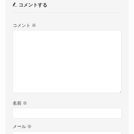
コメントする
コメント
※
名前
※
メール
※