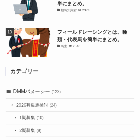
単にまとめ。
競馬知識館
2374
フィールドレーシングとは。種
類・代表馬を簡単にまとめ。
馬主
2346
カテゴリー
DMMバヌーシー
(123)
2026募集馬検討
(24)
1期募集
(10)
2期募集
(9)