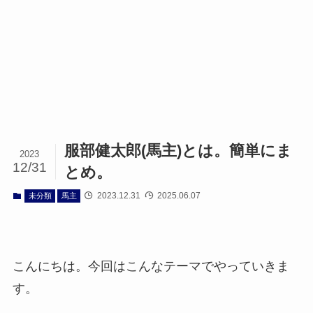
服部健太郎(馬主)とは。簡単にま
2023
12/31
とめ。
2023.12.31
2025.06.07
未分類
馬主
こんにちは。今回はこんなテーマでやっていきま
す。