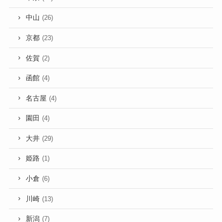
中山
(26)
京都
(23)
佐賀
(2)
函館
(4)
名古屋
(4)
園田
(4)
大井
(29)
姫路
(1)
小倉
(6)
川崎
(13)
新潟
(7)