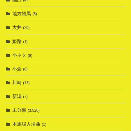
(4)
地方競馬
(8)
大井
(29)
姫路
(1)
小ネタ
(9)
小倉
(6)
川崎
(13)
新潟
(7)
未分類
(3,520)
本馬場入場曲
(1)