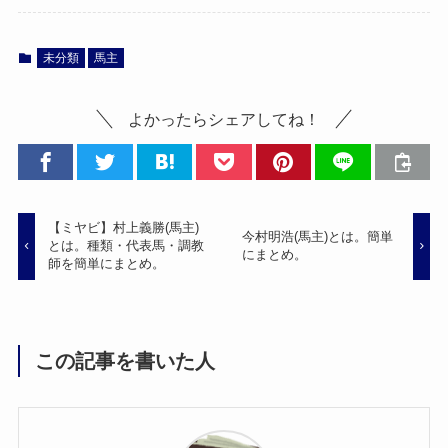
未分類
馬主
よかったらシェアしてね！
【ミヤビ】村上義勝(馬主)
今村明浩(馬主)とは。簡単
とは。種類・代表馬・調教
にまとめ。
師を簡単にまとめ。
この記事を書いた人