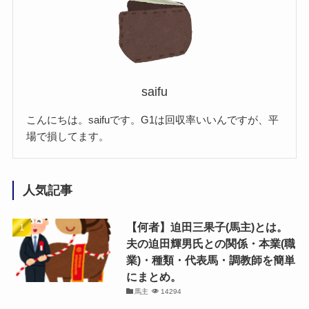
saifu
こんにちは。saifuです。G1は回収率いいんですが、平
場で損してます。
人気記事
【何者】迫田三果子(馬主)とは。
夫の迫田輝男氏との関係・本業(職
業)・種類・代表馬・調教師を簡単
にまとめ。
馬主
14294