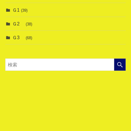
Ｇ1
(39)
Ｇ2
(38)
Ｇ3
(68)