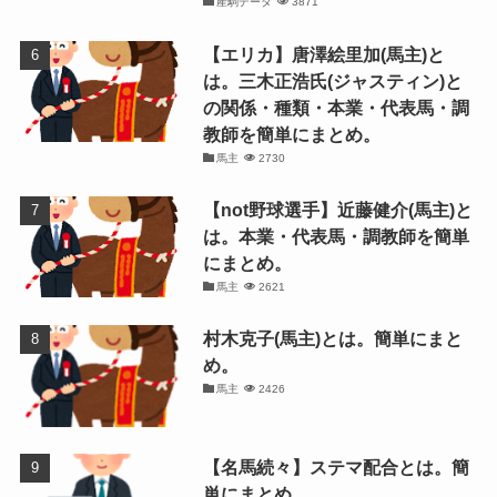
産駒データ
3871
【エリカ】唐澤絵里加(馬主)と
は。三木正浩氏(ジャスティン)と
の関係・種類・本業・代表馬・調
教師を簡単にまとめ。
馬主
2730
【not野球選手】近藤健介(馬主)と
は。本業・代表馬・調教師を簡単
にまとめ。
馬主
2621
村木克子(馬主)とは。簡単にまと
め。
馬主
2426
【名馬続々】ステマ配合とは。簡
単にまとめ。