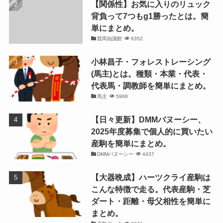
【関係性】お気に入りのリュック
背負って7つもg1勝ったとは。簡
単にまとめ。
競馬知識館
6352
小林昌子・フォレストレーシング
(馬主)とは。種類・本業・代表・
代表馬・調教師を簡単にまとめ。
馬主
5968
【日々更新】DMMバヌーシー、
2025年度募集で個人的に買いたい
産駒を簡単にまとめ。
DMMバヌーシー
4437
【大器晩成】ハーツクライ産駒は
こんな特徴で走る。代表産駒・芝
ダート・距離・母父相性を簡単に
まとめ。