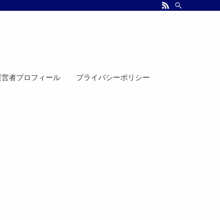
運営者プロフィール
プライバシーポリシー