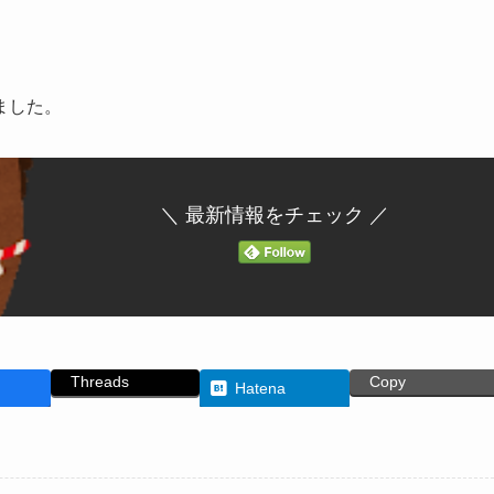
ました。
＼ 最新情報をチェック ／
Threads
Copy
Hatena