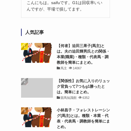
こんにちは。saifuです。G1は回収率いい
んですが、平場で損してます。
人気記事
【何者】迫田三果子(馬主)と
は。夫の迫田輝男氏との関係・
本業(職業)・種類・代表馬・調
教師を簡単にまとめ。
馬主
14067
【関係性】お気に入りのリュッ
ク背負って7つもg1勝ったと
は。簡単にまとめ。
競馬知識館
6352
小林昌子・フォレストレーシン
グ(馬主)とは。種類・本業・代
表・代表馬・調教師を簡単にま
とめ。