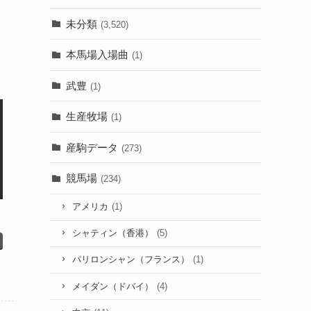
未分類
(3,520)
本馬場入場曲
(1)
武豊
(1)
生産牧場
(1)
産駒データ
(273)
競馬場
(234)
アメリカ
(1)
シャティン（香港）
(5)
パリロンシャン（フランス）
(1)
メイダン（ドバイ）
(4)