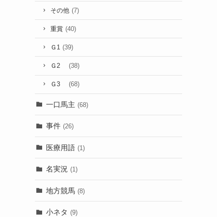
その他
(7)
重賞
(40)
Ｇ1
(39)
Ｇ2
(38)
Ｇ3
(68)
一口馬主
(68)
事件
(26)
医療用語
(1)
名実況
(1)
地方競馬
(8)
小ネタ
(9)