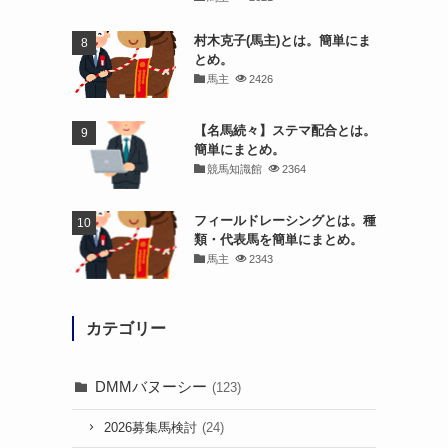
村木克子(馬主)とは。簡単にま
とめ。
馬主
2426
【名馬続々】ステマ配合とは。
簡単にまとめ。
競馬知識館
2364
フィールドレーシングとは。種
類・代表馬を簡単にまとめ。
馬主
2343
カテゴリー
DMMバヌーシー
(123)
2026募集馬検討
(24)