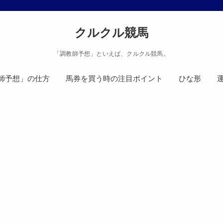
クルクル競馬
「調教師予想」といえば、クルクル競馬。
師予想」の仕方
馬券を買う時の注目ポイント
ひな形