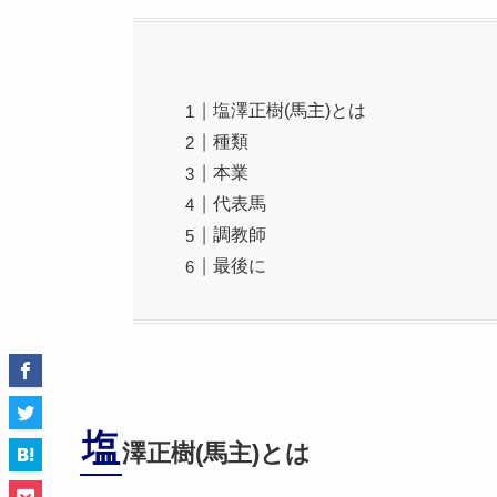
塩澤正樹(馬主)とは
種類
本業
代表馬
調教師
最後に
塩
澤正樹(馬主)とは