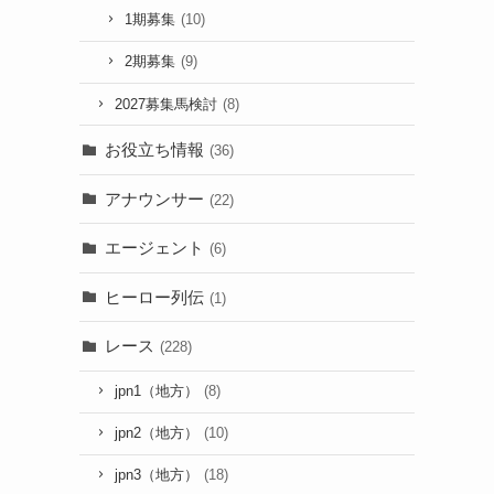
1期募集
(10)
2期募集
(9)
2027募集馬検討
(8)
お役立ち情報
(36)
アナウンサー
(22)
エージェント
(6)
ヒーロー列伝
(1)
レース
(228)
jpn1（地方）
(8)
jpn2（地方）
(10)
jpn3（地方）
(18)