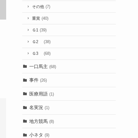
その他
(7)
重賞
(40)
Ｇ1
(39)
Ｇ2
(38)
Ｇ3
(68)
一口馬主
(68)
事件
(26)
医療用語
(1)
名実況
(1)
地方競馬
(8)
小ネタ
(9)