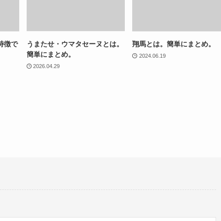
な特徴で
うまたせ・ウマタセーヌとは。
翔馬とは。簡単にまとめ。
簡単にまとめ。
2024.06.19
2026.04.29