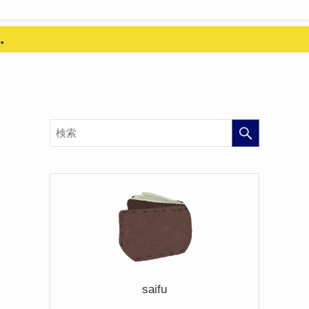
。
saifu