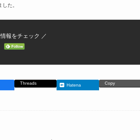
ました。
新情報をチェック ／
Threads
Copy
Hatena