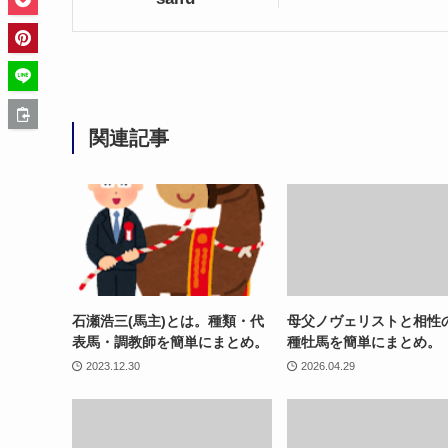
関連記事
石瀬浩三(馬主)とは。種類・代
母父ノヴェリストと相性
表馬・調教師を簡単にまとめ。
種牡馬を簡単にまとめ。
2023.12.30
2026.04.29