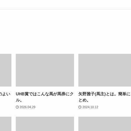
のよい
UHB賞ではこんな馬が馬券にク
矢野雅子(馬主)とは。簡単に
ル。
とめ。
2026.04.29
2024.10.12