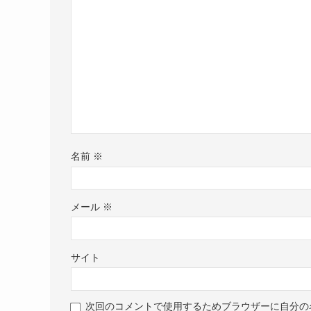
名前
※
メール
※
サイト
次回のコメントで使用するためブラウザーに自分の