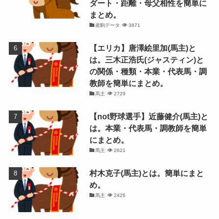
ダート・距離・母父相性を簡単に
まとめ。
産駒データ
3871
【エリカ】唐澤絵里加(馬主)と
は。三木正浩氏(ジャスティン)と
の関係・種類・本業・代表馬・調
教師を簡単にまとめ。
馬主
2729
【not野球選手】近藤健介(馬主)と
は。本業・代表馬・調教師を簡単
にまとめ。
馬主
2621
村木克子(馬主)とは。簡単にまと
め。
馬主
2426