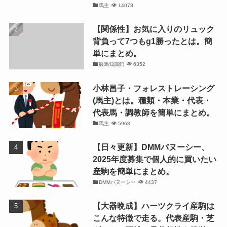
馬主
14078
【関係性】お気に入りのリュック
背負って7つもg1勝ったとは。簡
単にまとめ。
競馬知識館
6352
小林昌子・フォレストレーシング
(馬主)とは。種類・本業・代表・
代表馬・調教師を簡単にまとめ。
馬主
5968
【日々更新】DMMバヌーシー、
2025年度募集で個人的に買いたい
産駒を簡単にまとめ。
DMMバヌーシー
4437
【大器晩成】ハーツクライ産駒は
こんな特徴で走る。代表産駒・芝