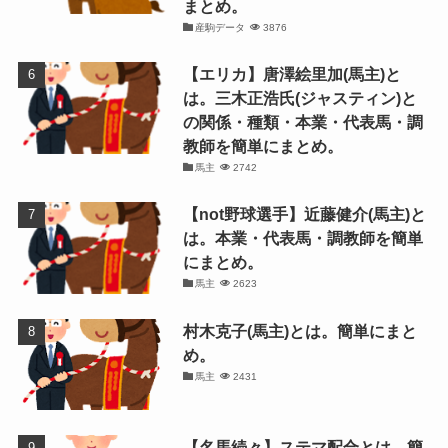
まとめ。
産駒データ
3876
【エリカ】唐澤絵里加(馬主)と
は。三木正浩氏(ジャスティン)と
の関係・種類・本業・代表馬・調
教師を簡単にまとめ。
馬主
2742
【not野球選手】近藤健介(馬主)と
は。本業・代表馬・調教師を簡単
にまとめ。
馬主
2623
村木克子(馬主)とは。簡単にまと
め。
馬主
2431
【名馬続々】ステマ配合とは。簡