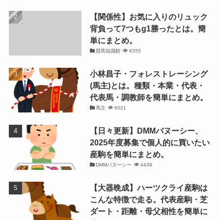
【関係性】お気に入りのリュック
背負って7つもg1勝ったとは。簡
単にまとめ。
競馬知識館
6355
小林昌子・フォレストレーシング
(馬主)とは。種類・本業・代表・
代表馬・調教師を簡単にまとめ。
馬主
6021
【日々更新】DMMバヌーシー、
2025年度募集で個人的に買いたい
産駒を簡単にまとめ。
DMMバヌーシー
4439
【大器晩成】ハーツクライ産駒は
こんな特徴で走る。代表産駒・芝
ダート・距離・母父相性を簡単に