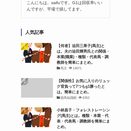
こんにちは。saifuです。G1は回収率いい
んですが、平場で損してます。
人気記事
【何者】迫田三果子(馬主)と
は。夫の迫田輝男氏との関係・
本業(職業)・種類・代表馬・調
教師を簡単にまとめ。
馬主
14071
【関係性】お気に入りのリュッ
ク背負って7つもg1勝ったと
は。簡単にまとめ。
競馬知識館
6352
小林昌子・フォレストレーシン
グ(馬主)とは。種類・本業・代
表・代表馬・調教師を簡単にま
とめ。