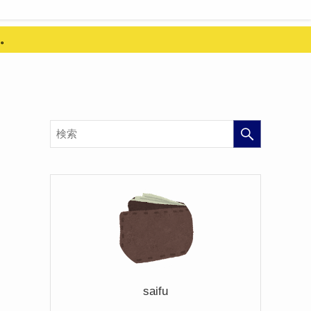
。
saifu