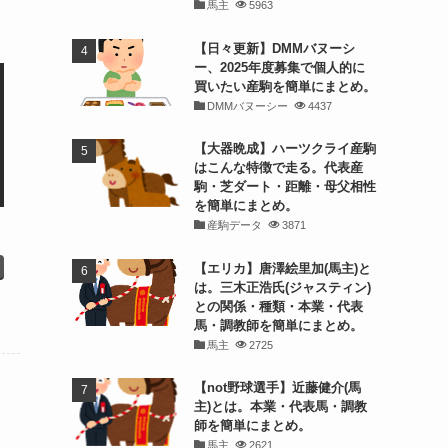
馬主
5963
【日々更新】DMMバヌーシ
ー、2025年度募集で個人的に
買いたい産駒を簡単にまとめ。
DMMバヌーシー
4437
【大器晩成】ハーツクライ産駒
はこんな特徴で走る。代表産
駒・芝ダート・距離・母父相性
を簡単にまとめ。
産駒データ
3871
【エリカ】唐澤絵里加(馬主)と
は。三木正浩氏(ジャスティン)
との関係・種類・本業・代表
馬・調教師を簡単にまとめ。
馬主
2725
【not野球選手】近藤健介(馬
主)とは。本業・代表馬・調教
師を簡単にまとめ。
馬主
2621