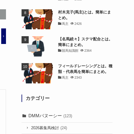
村木克子(馬主)とは。簡単にま
とめ。
馬主
2426
【名馬続々】ステマ配合とは。
簡単にまとめ。
競馬知識館
2364
フィールドレーシングとは。種
類・代表馬を簡単にまとめ。
馬主
2343
カテゴリー
DMMバヌーシー
(123)
2026募集馬検討
(24)