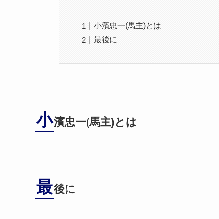
小濱忠一(馬主)とは
最後に
小
濱忠一(馬主)とは
最
後に