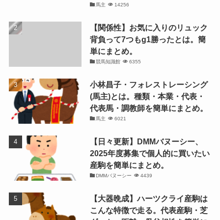
馬主
14256
【関係性】お気に入りのリュック
背負って7つもg1勝ったとは。簡
単にまとめ。
競馬知識館
6355
小林昌子・フォレストレーシング
(馬主)とは。種類・本業・代表・
代表馬・調教師を簡単にまとめ。
馬主
6021
【日々更新】DMMバヌーシー、
2025年度募集で個人的に買いたい
産駒を簡単にまとめ。
DMMバヌーシー
4439
【大器晩成】ハーツクライ産駒は
こんな特徴で走る。代表産駒・芝