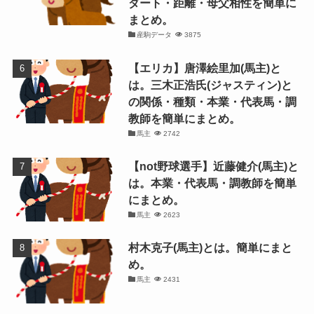
ダート・距離・母父相性を簡単に
まとめ。
産駒データ
3875
【エリカ】唐澤絵里加(馬主)と
は。三木正浩氏(ジャスティン)と
の関係・種類・本業・代表馬・調
教師を簡単にまとめ。
馬主
2742
【not野球選手】近藤健介(馬主)と
は。本業・代表馬・調教師を簡単
にまとめ。
馬主
2623
村木克子(馬主)とは。簡単にまと
め。
馬主
2431