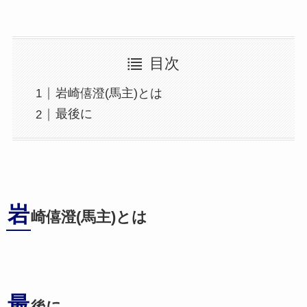
目次
岩崎僖澄(馬主)とは
最後に
岩
崎僖澄(馬主)とは
最