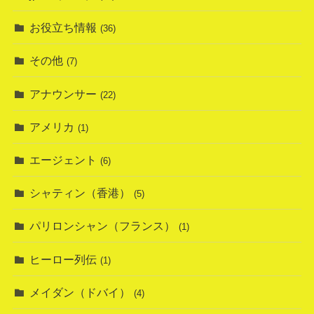
お役立ち情報
(36)
その他
(7)
アナウンサー
(22)
アメリカ
(1)
エージェント
(6)
シャティン（香港）
(5)
パリロンシャン（フランス）
(1)
ヒーロー列伝
(1)
メイダン（ドバイ）
(4)