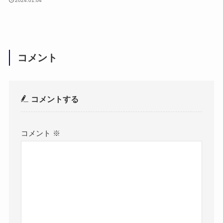
2024.01.04
コメント
コメントする
コメント
※