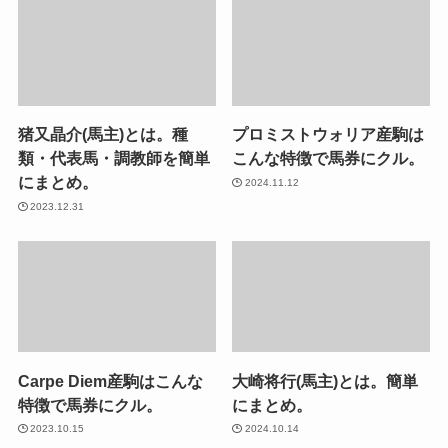
猪又晶介(馬主)とは。種
プロミストウォリア産駒は
類・代表馬・調教師を簡単
こんな特徴で馬券にクル。
にまとめ。
2024.11.12
2023.12.31
Carpe Diem産駒はこんな
大崎将行(馬主)とは。簡単
特徴で馬券にクル。
にまとめ。
2023.10.15
2024.10.14