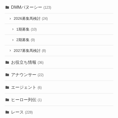
DMMバヌーシー
(123)
2026募集馬検討
(24)
1期募集
(10)
2期募集
(9)
2027募集馬検討
(8)
お役立ち情報
(36)
アナウンサー
(22)
エージェント
(6)
ヒーロー列伝
(1)
レース
(228)