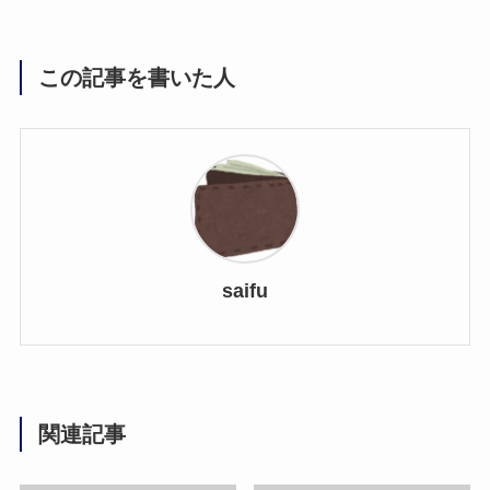
この記事を書いた人
saifu
関連記事