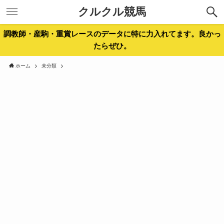
クルクル競馬
調教師・産駒・重賞レースのデータに特に力入れてます。良かっ
たらぜひ。
ホーム
未分類