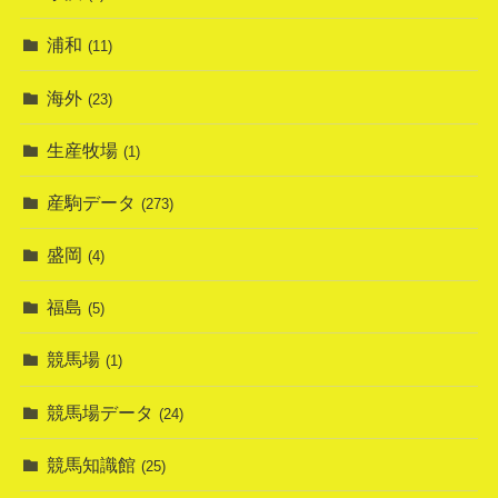
浦和
(11)
海外
(23)
生産牧場
(1)
産駒データ
(273)
盛岡
(4)
福島
(5)
競馬場
(1)
競馬場データ
(24)
競馬知識館
(25)