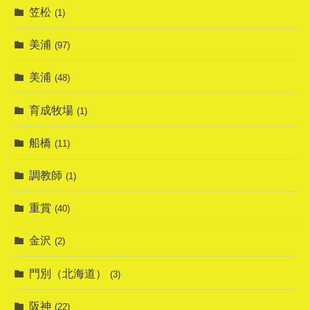
笠松
(1)
美浦
(97)
美浦
(48)
育成牧場
(1)
船橋
(11)
調教師
(1)
重賞
(40)
金沢
(2)
門別（北海道）
(3)
阪神
(22)