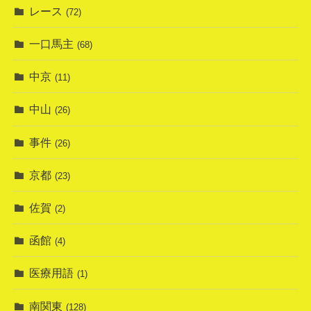
レース
(72)
一口馬主
(68)
中京
(11)
中山
(26)
事件
(26)
京都
(23)
佐賀
(2)
函館
(4)
医療用語
(1)
南関東
(128)