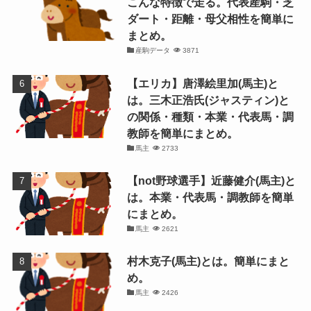
こんな特徴で走る。代表産駒・芝
ダート・距離・母父相性を簡単に
まとめ。
産駒データ
3871
【エリカ】唐澤絵里加(馬主)と
は。三木正浩氏(ジャスティン)と
の関係・種類・本業・代表馬・調
教師を簡単にまとめ。
馬主
2733
【not野球選手】近藤健介(馬主)と
は。本業・代表馬・調教師を簡単
にまとめ。
馬主
2621
村木克子(馬主)とは。簡単にまと
め。
馬主
2426