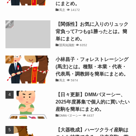
にまとめ。
馬主
14172
【関係性】お気に入りのリュック
背負って7つもg1勝ったとは。簡
単にまとめ。
競馬知識館
6352
小林昌子・フォレストレーシング
(馬主)とは。種類・本業・代表・
代表馬・調教師を簡単にまとめ。
馬主
5974
【日々更新】DMMバヌーシー、
2025年度募集で個人的に買いたい
産駒を簡単にまとめ。
DMMバヌーシー
4437
【大器晩成】ハーツクライ産駒は