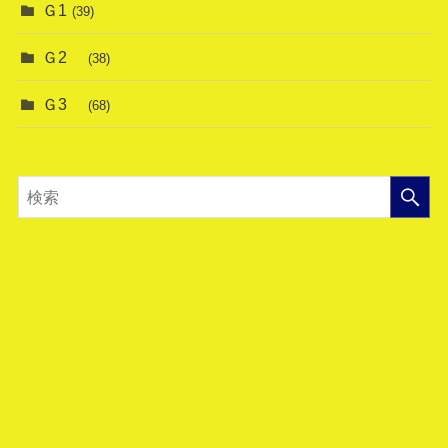
Ｇ1
(39)
Ｇ2
(38)
Ｇ3
(68)