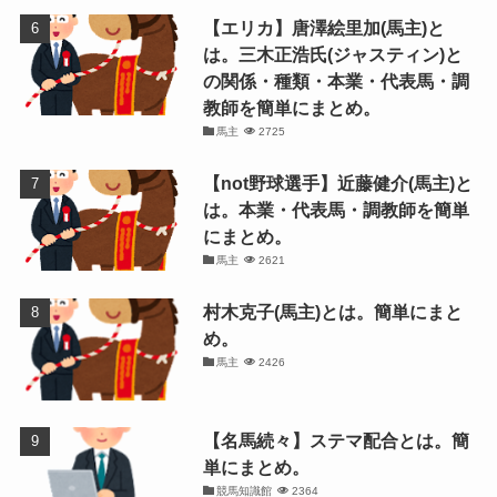
【エリカ】唐澤絵里加(馬主)と
は。三木正浩氏(ジャスティン)と
の関係・種類・本業・代表馬・調
教師を簡単にまとめ。
馬主
2725
【not野球選手】近藤健介(馬主)と
は。本業・代表馬・調教師を簡単
にまとめ。
馬主
2621
村木克子(馬主)とは。簡単にまと
め。
馬主
2426
【名馬続々】ステマ配合とは。簡
単にまとめ。
競馬知識館
2364