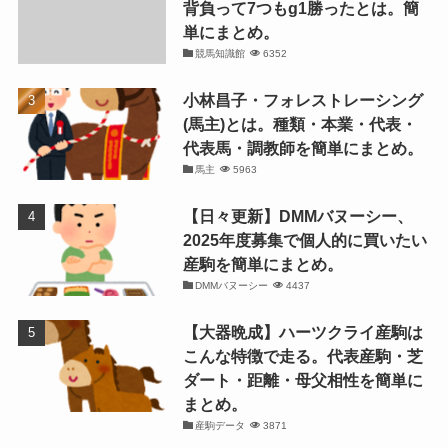
背負って7つもg1勝ったとは。簡
単にまとめ。
競馬知識館
6352
小林昌子・フォレストレーシング
(馬主)とは。種類・本業・代表・
代表馬・調教師を簡単にまとめ。
馬主
5963
【日々更新】DMMバヌーシー、
2025年度募集で個人的に買いたい
産駒を簡単にまとめ。
DMMバヌーシー
4437
【大器晩成】ハーツクライ産駒は
こんな特徴で走る。代表産駒・芝
ダート・距離・母父相性を簡単に
まとめ。
産駒データ
3871