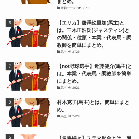
まとめ。
産駒データ
3871
【エリカ】唐澤絵里加(馬主)と
は。三木正浩氏(ジャスティン)と
の関係・種類・本業・代表馬・調
教師を簡単にまとめ。
馬主
2725
【not野球選手】近藤健介(馬主)と
は。本業・代表馬・調教師を簡単
にまとめ。
馬主
2621
村木克子(馬主)とは。簡単にまと
め。
馬主
2426
【名馬続々】ステマ配合とは。簡