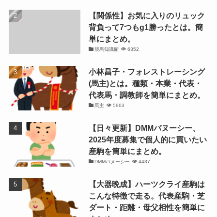
【関係性】お気に入りのリュック
背負って7つもg1勝ったとは。簡
単にまとめ。
競馬知識館
6352
小林昌子・フォレストレーシング
(馬主)とは。種類・本業・代表・
代表馬・調教師を簡単にまとめ。
馬主
5963
【日々更新】DMMバヌーシー、
2025年度募集で個人的に買いたい
産駒を簡単にまとめ。
DMMバヌーシー
4437
【大器晩成】ハーツクライ産駒は
こんな特徴で走る。代表産駒・芝
ダート・距離・母父相性を簡単に