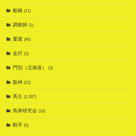
船橋
(11)
調教師
(1)
重賞
(40)
金沢
(2)
門別（北海道）
(3)
阪神
(22)
馬主
(1,307)
馬券研究会
(10)
騎手
(5)