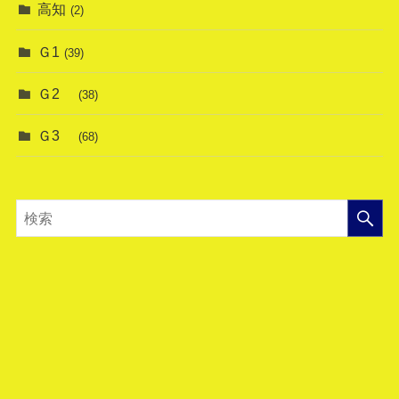
高知
(2)
Ｇ1
(39)
Ｇ2
(38)
Ｇ3
(68)