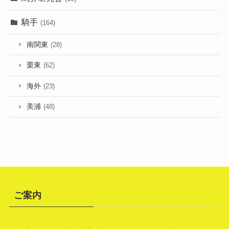
騎手
(164)
南関東
(28)
栗東
(62)
海外
(23)
美浦
(48)
ご案内