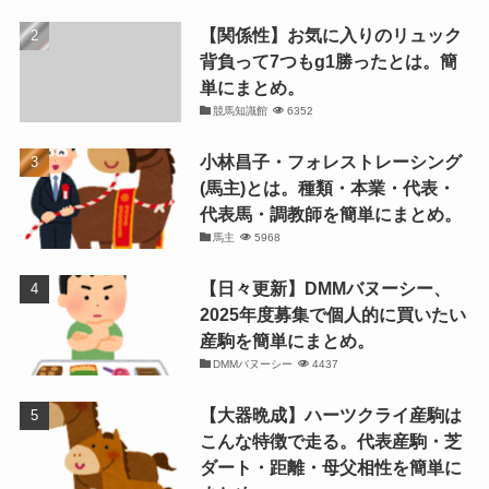
【関係性】お気に入りのリュック
背負って7つもg1勝ったとは。簡
単にまとめ。
競馬知識館
6352
小林昌子・フォレストレーシング
(馬主)とは。種類・本業・代表・
代表馬・調教師を簡単にまとめ。
馬主
5968
【日々更新】DMMバヌーシー、
2025年度募集で個人的に買いたい
産駒を簡単にまとめ。
DMMバヌーシー
4437
【大器晩成】ハーツクライ産駒は
こんな特徴で走る。代表産駒・芝
ダート・距離・母父相性を簡単に