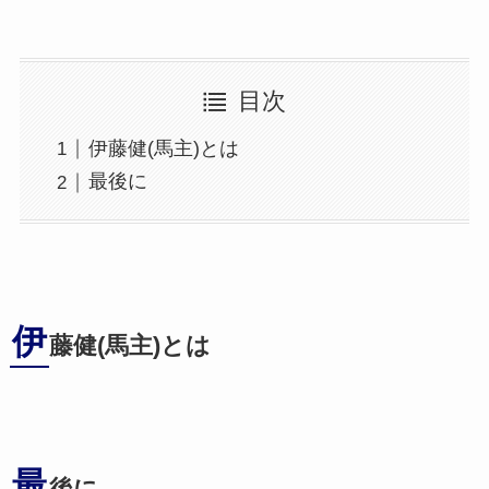
目次
伊藤健(馬主)とは
最後に
伊
藤健(馬主)とは
最