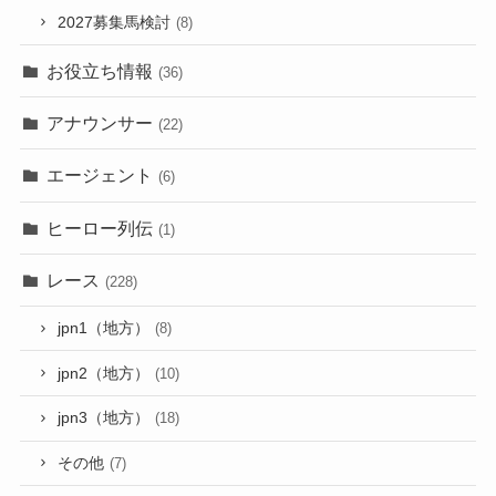
2027募集馬検討
(8)
お役立ち情報
(36)
アナウンサー
(22)
エージェント
(6)
ヒーロー列伝
(1)
レース
(228)
jpn1（地方）
(8)
jpn2（地方）
(10)
jpn3（地方）
(18)
その他
(7)