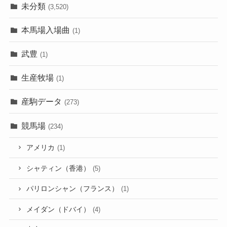
未分類
(3,520)
本馬場入場曲
(1)
武豊
(1)
生産牧場
(1)
産駒データ
(273)
競馬場
(234)
アメリカ
(1)
シャティン（香港）
(5)
パリロンシャン（フランス）
(1)
メイダン（ドバイ）
(4)