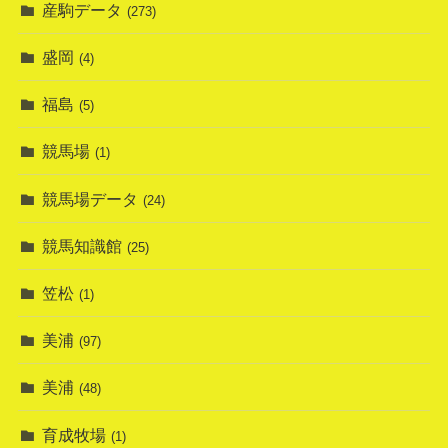
産駒データ
(273)
盛岡
(4)
福島
(5)
競馬場
(1)
競馬場データ
(24)
競馬知識館
(25)
笠松
(1)
美浦
(97)
美浦
(48)
育成牧場
(1)