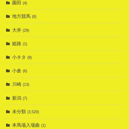
園田
(4)
地方競馬
(8)
大井
(29)
姫路
(1)
小ネタ
(9)
小倉
(6)
川崎
(13)
新潟
(7)
未分類
(3,520)
本馬場入場曲
(1)