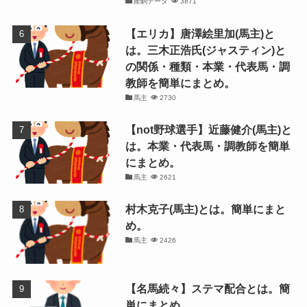
産駒データ
3871
【エリカ】唐澤絵里加(馬主)と
は。三木正浩氏(ジャスティン)と
の関係・種類・本業・代表馬・調
教師を簡単にまとめ。
馬主
2730
【not野球選手】近藤健介(馬主)と
は。本業・代表馬・調教師を簡単
にまとめ。
馬主
2621
村木克子(馬主)とは。簡単にまと
め。
馬主
2426
【名馬続々】ステマ配合とは。簡
単にまとめ。