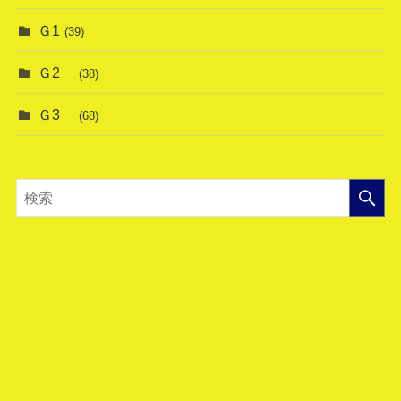
Ｇ1
(39)
Ｇ2
(38)
Ｇ3
(68)