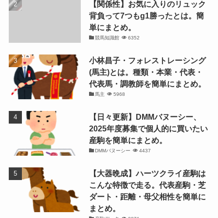
【関係性】お気に入りのリュック
背負って7つもg1勝ったとは。簡
単にまとめ。
競馬知識館
6352
小林昌子・フォレストレーシング
(馬主)とは。種類・本業・代表・
代表馬・調教師を簡単にまとめ。
馬主
5968
【日々更新】DMMバヌーシー、
2025年度募集で個人的に買いたい
産駒を簡単にまとめ。
DMMバヌーシー
4437
【大器晩成】ハーツクライ産駒は
こんな特徴で走る。代表産駒・芝
ダート・距離・母父相性を簡単に
まとめ。