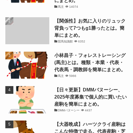
にまとめ。
馬主
14074
【関係性】お気に入りのリュック
背負って7つもg1勝ったとは。簡
単にまとめ。
競馬知識館
6352
小林昌子・フォレストレーシング
(馬主)とは。種類・本業・代表・
代表馬・調教師を簡単にまとめ。
馬主
5966
【日々更新】DMMバヌーシー、
2025年度募集で個人的に買いたい
産駒を簡単にまとめ。
DMMバヌーシー
4437
【大器晩成】ハーツクライ産駒は
こんな特徴で走る。代表産駒・芝