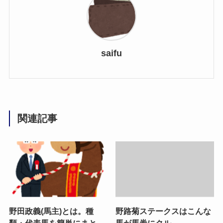
saifu
関連記事
野田政義(馬主)とは。種
野路菊ステークスはこんな
類・代表馬を簡単にまと
馬が馬券にクル。