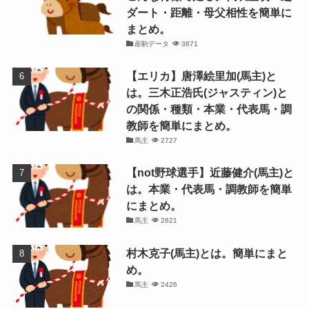
ダート・距離・母父相性を簡単に
まとめ。
産駒データ
3871
【エリカ】唐澤絵里加(馬主)と
は。三木正浩氏(ジャスティン)と
の関係・種類・本業・代表馬・調
教師を簡単にまとめ。
馬主
2727
【not野球選手】近藤健介(馬主)と
は。本業・代表馬・調教師を簡単
にまとめ。
馬主
2621
村木克子(馬主)とは。簡単にまと
め。
馬主
2426