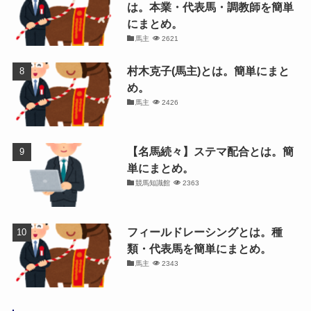
は。本業・代表馬・調教師を簡単
にまとめ。
馬主
2621
村木克子(馬主)とは。簡単にまと
め。
馬主
2426
【名馬続々】ステマ配合とは。簡
単にまとめ。
競馬知識館
2363
フィールドレーシングとは。種
類・代表馬を簡単にまとめ。
馬主
2343