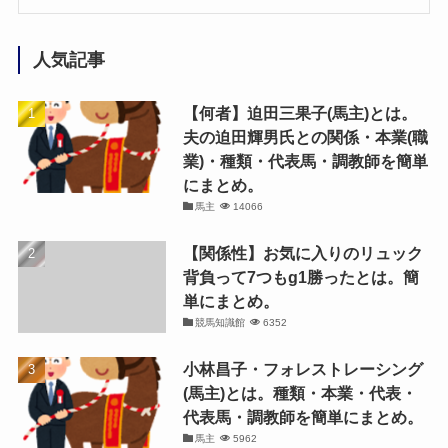
人気記事
【何者】迫田三果子(馬主)とは。
夫の迫田輝男氏との関係・本業(職
業)・種類・代表馬・調教師を簡単
にまとめ。
馬主
14066
【関係性】お気に入りのリュック
背負って7つもg1勝ったとは。簡
単にまとめ。
競馬知識館
6352
小林昌子・フォレストレーシング
(馬主)とは。種類・本業・代表・
代表馬・調教師を簡単にまとめ。
馬主
5962