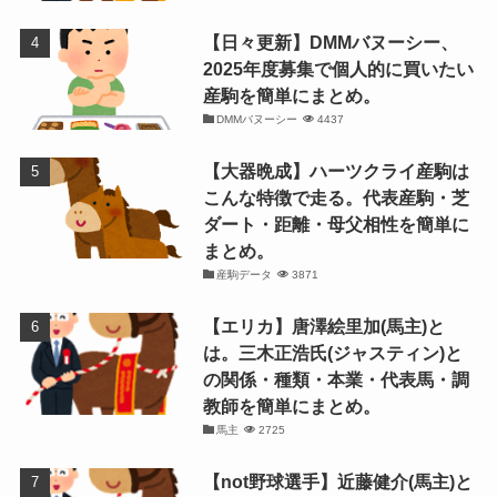
【日々更新】DMMバヌーシー、
2025年度募集で個人的に買いたい
産駒を簡単にまとめ。
DMMバヌーシー
4437
【大器晩成】ハーツクライ産駒は
こんな特徴で走る。代表産駒・芝
ダート・距離・母父相性を簡単に
まとめ。
産駒データ
3871
【エリカ】唐澤絵里加(馬主)と
は。三木正浩氏(ジャスティン)と
の関係・種類・本業・代表馬・調
教師を簡単にまとめ。
馬主
2725
【not野球選手】近藤健介(馬主)と