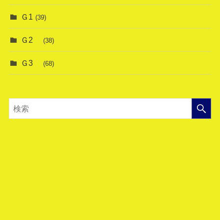
Ｇ1
(39)
Ｇ2
(38)
Ｇ3
(68)