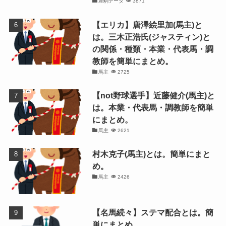
産駒データ
3871
【エリカ】唐澤絵里加(馬主)と
は。三木正浩氏(ジャスティン)と
の関係・種類・本業・代表馬・調
教師を簡単にまとめ。
馬主
2725
【not野球選手】近藤健介(馬主)と
は。本業・代表馬・調教師を簡単
にまとめ。
馬主
2621
村木克子(馬主)とは。簡単にまと
め。
馬主
2426
【名馬続々】ステマ配合とは。簡
単にまとめ。