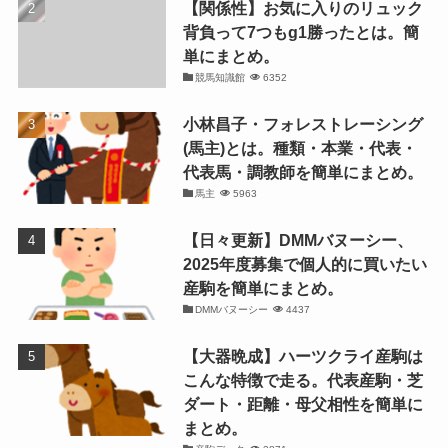
【関係性】お気に入りのリュック
背負って7つもg1勝ったとは。簡
単にまとめ。
競馬知識館
6352
小林昌子・フォレストレーシング
(馬主)とは。種類・本業・代表・
代表馬・調教師を簡単にまとめ。
馬主
5963
【日々更新】DMMバヌーシー、
2025年度募集で個人的に買いたい
産駒を簡単にまとめ。
DMMバヌーシー
4437
【大器晩成】ハーツクライ産駒は
こんな特徴で走る。代表産駒・芝
ダート・距離・母父相性を簡単に
まとめ。