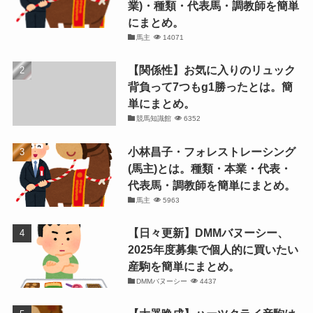
業)・種類・代表馬・調教師を簡単
にまとめ。
馬主
14071
【関係性】お気に入りのリュック
背負って7つもg1勝ったとは。簡
単にまとめ。
競馬知識館
6352
小林昌子・フォレストレーシング
(馬主)とは。種類・本業・代表・
代表馬・調教師を簡単にまとめ。
馬主
5963
【日々更新】DMMバヌーシー、
2025年度募集で個人的に買いたい
産駒を簡単にまとめ。
DMMバヌーシー
4437