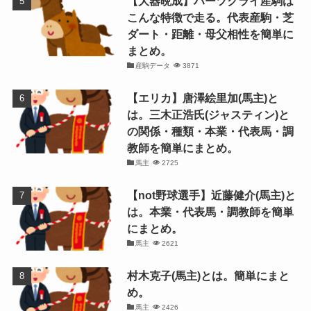
【大器晩成】ハーツクライ産駒は
こんな特徴で走る。代表産駒・芝
ダート・距離・母父相性を簡単に
まとめ。
産駒データ
3871
【エリカ】唐澤絵里加(馬主)と
は。三木正浩氏(ジャスティン)と
の関係・種類・本業・代表馬・調
教師を簡単にまとめ。
馬主
2725
【not野球選手】近藤健介(馬主)と
は。本業・代表馬・調教師を簡単
にまとめ。
馬主
2621
村木克子(馬主)とは。簡単にまと
め。
馬主
2426