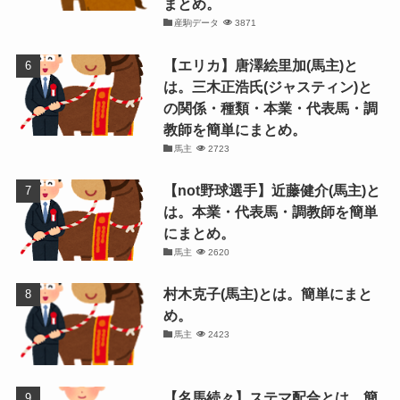
まとめ。
産駒データ
3871
【エリカ】唐澤絵里加(馬主)と
は。三木正浩氏(ジャスティン)と
の関係・種類・本業・代表馬・調
教師を簡単にまとめ。
馬主
2723
【not野球選手】近藤健介(馬主)と
は。本業・代表馬・調教師を簡単
にまとめ。
馬主
2620
村木克子(馬主)とは。簡単にまと
め。
馬主
2423
【名馬続々】ステマ配合とは。簡