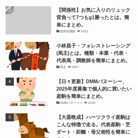
【関係性】お気に入りのリュック
背負って7つもg1勝ったとは。簡
単にまとめ。
競馬知識館
6352
小林昌子・フォレストレーシング
(馬主)とは。種類・本業・代表・
代表馬・調教師を簡単にまとめ。
馬主
5957
【日々更新】DMMバヌーシー、
2025年度募集で個人的に買いたい
産駒を簡単にまとめ。
DMMバヌーシー
4436
【大器晩成】ハーツクライ産駒は
こんな特徴で走る。代表産駒・芝
ダート・距離・母父相性を簡単に