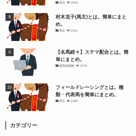
馬主
2623
村木克子(馬主)とは。簡単にまと
め。
馬主
2431
【名馬続々】ステマ配合とは。簡
単にまとめ。
競馬知識館
2370
フィールドレーシングとは。種
類・代表馬を簡単にまとめ。
馬主
2345
カテゴリー