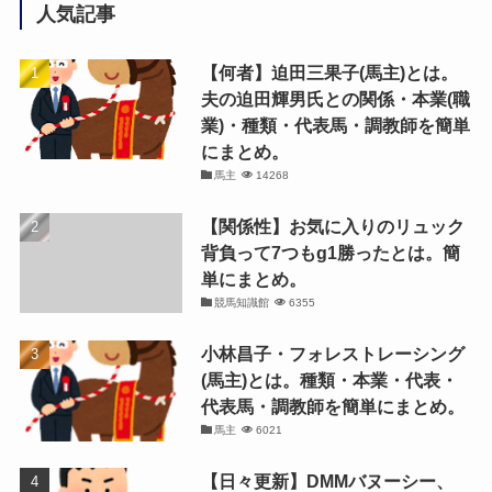
人気記事
【何者】迫田三果子(馬主)とは。
夫の迫田輝男氏との関係・本業(職
業)・種類・代表馬・調教師を簡単
にまとめ。
馬主
14268
【関係性】お気に入りのリュック
背負って7つもg1勝ったとは。簡
単にまとめ。
競馬知識館
6355
小林昌子・フォレストレーシング
(馬主)とは。種類・本業・代表・
代表馬・調教師を簡単にまとめ。
馬主
6021
【日々更新】DMMバヌーシー、