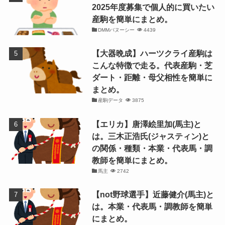
2025年度募集で個人的に買いたい
産駒を簡単にまとめ。
DMMバヌーシー
4439
【大器晩成】ハーツクライ産駒は
こんな特徴で走る。代表産駒・芝
ダート・距離・母父相性を簡単に
まとめ。
産駒データ
3875
【エリカ】唐澤絵里加(馬主)と
は。三木正浩氏(ジャスティン)と
の関係・種類・本業・代表馬・調
教師を簡単にまとめ。
馬主
2742
【not野球選手】近藤健介(馬主)と
は。本業・代表馬・調教師を簡単
にまとめ。