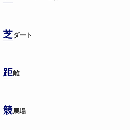
芝
ダート
距
離
競
馬場