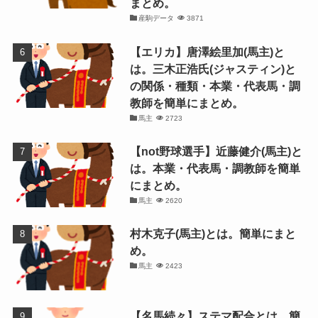
まとめ。
産駒データ
3871
【エリカ】唐澤絵里加(馬主)と
は。三木正浩氏(ジャスティン)と
の関係・種類・本業・代表馬・調
教師を簡単にまとめ。
馬主
2723
【not野球選手】近藤健介(馬主)と
は。本業・代表馬・調教師を簡単
にまとめ。
馬主
2620
村木克子(馬主)とは。簡単にまと
め。
馬主
2423
【名馬続々】ステマ配合とは。簡