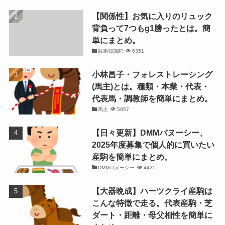
【関係性】お気に入りのリュック
背負って7つもg1勝ったとは。簡
単にまとめ。
競馬知識館
6351
小林昌子・フォレストレーシング
(馬主)とは。種類・本業・代表・
代表馬・調教師を簡単にまとめ。
馬主
5957
【日々更新】DMMバヌーシー、
2025年度募集で個人的に買いたい
産駒を簡単にまとめ。
DMMバヌーシー
4435
【大器晩成】ハーツクライ産駒は
こんな特徴で走る。代表産駒・芝
ダート・距離・母父相性を簡単に