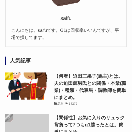
saifu
こんにちは。saifuです。G1は回収率いいんですが、平
場で損してます。
人気記事
【何者】迫田三果子(馬主)とは。
夫の迫田輝男氏との関係・本業(職
業)・種類・代表馬・調教師を簡単
にまとめ。
馬主
14276
【関係性】お気に入りのリュック
背負って7つもg1勝ったとは。簡
単にまとめ。