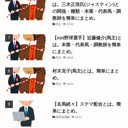
は。三木正浩氏(ジャスティン)と
の関係・種類・本業・代表馬・調
教師を簡単にまとめ。
馬主
2743
【not野球選手】近藤健介(馬主)と
は。本業・代表馬・調教師を簡単
にまとめ。
馬主
2624
村木克子(馬主)とは。簡単にまと
め。
馬主
2432
【名馬続々】ステマ配合とは。簡
単にまとめ。
競馬知識館
2371