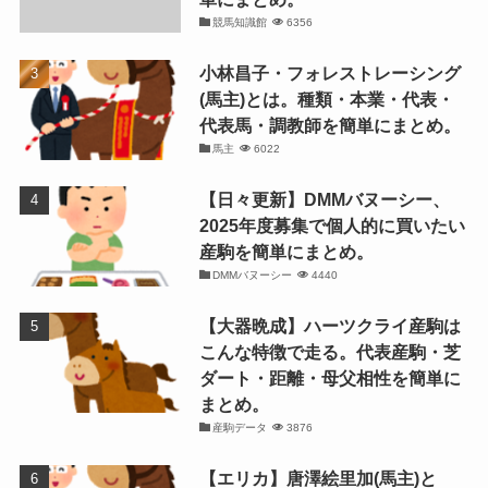
競馬知識館
6356
小林昌子・フォレストレーシング
(馬主)とは。種類・本業・代表・
代表馬・調教師を簡単にまとめ。
馬主
6022
【日々更新】DMMバヌーシー、
2025年度募集で個人的に買いたい
産駒を簡単にまとめ。
DMMバヌーシー
4440
【大器晩成】ハーツクライ産駒は
こんな特徴で走る。代表産駒・芝
ダート・距離・母父相性を簡単に
まとめ。
産駒データ
3876
【エリカ】唐澤絵里加(馬主)と