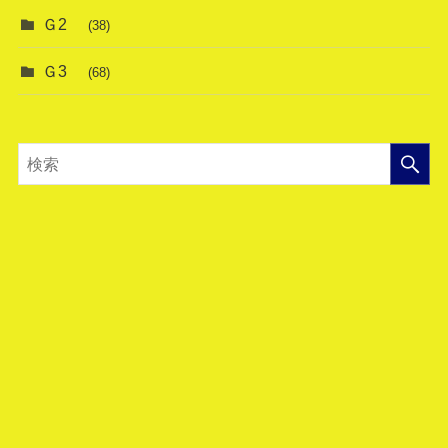
Ｇ2
(38)
Ｇ3
(68)