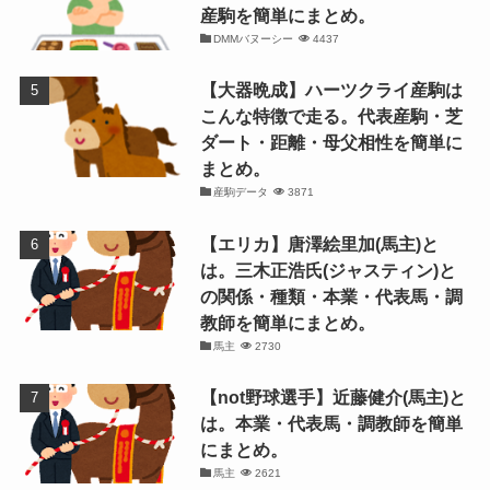
産駒を簡単にまとめ。
DMMバヌーシー
4437
【大器晩成】ハーツクライ産駒は
こんな特徴で走る。代表産駒・芝
ダート・距離・母父相性を簡単に
まとめ。
産駒データ
3871
【エリカ】唐澤絵里加(馬主)と
は。三木正浩氏(ジャスティン)と
の関係・種類・本業・代表馬・調
教師を簡単にまとめ。
馬主
2730
【not野球選手】近藤健介(馬主)と
は。本業・代表馬・調教師を簡単
にまとめ。
馬主
2621