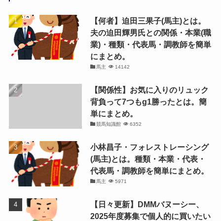
【何者】迫田三果子(馬主)とは。
夫の迫田輝男氏との関係・本業(職
業)・種類・代表馬・調教師を簡単
にまとめ。
馬主
14142
【関係性】お気に入りのリュック
背負って7つもg1勝ったとは。簡
単にまとめ。
競馬知識館
6352
小林昌子・フォレストレーシング
(馬主)とは。種類・本業・代表・
代表馬・調教師を簡単にまとめ。
馬主
5971
【日々更新】DMMバヌーシー、
2025年度募集で個人的に買いたい