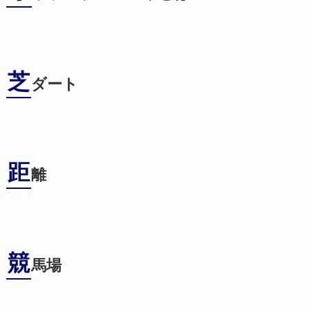
芝
ダート
距
離
競
馬場