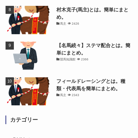
村木克子(馬主)とは。簡単にまと
め。
馬主
2426
【名馬続々】ステマ配合とは。簡
単にまとめ。
競馬知識館
2366
フィールドレーシングとは。種
類・代表馬を簡単にまとめ。
馬主
2343
カテゴリー