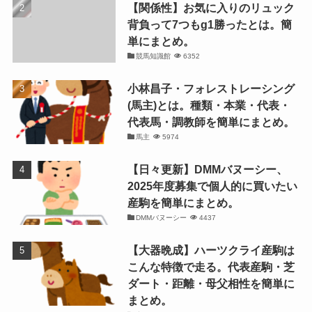
【関係性】お気に入りのリュック
背負って7つもg1勝ったとは。簡
単にまとめ。
競馬知識館
6352
小林昌子・フォレストレーシング
(馬主)とは。種類・本業・代表・
代表馬・調教師を簡単にまとめ。
馬主
5974
【日々更新】DMMバヌーシー、
2025年度募集で個人的に買いたい
産駒を簡単にまとめ。
DMMバヌーシー
4437
【大器晩成】ハーツクライ産駒は
こんな特徴で走る。代表産駒・芝
ダート・距離・母父相性を簡単に
まとめ。