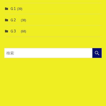
Ｇ1
(39)
Ｇ2
(38)
Ｇ3
(68)