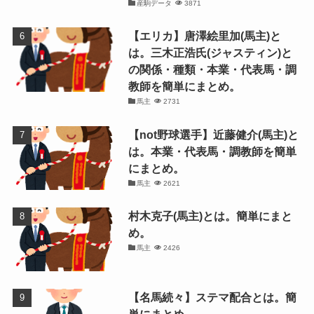
産駒データ
3871
【エリカ】唐澤絵里加(馬主)と
は。三木正浩氏(ジャスティン)と
の関係・種類・本業・代表馬・調
教師を簡単にまとめ。
馬主
2731
【not野球選手】近藤健介(馬主)と
は。本業・代表馬・調教師を簡単
にまとめ。
馬主
2621
村木克子(馬主)とは。簡単にまと
め。
馬主
2426
【名馬続々】ステマ配合とは。簡
単にまとめ。