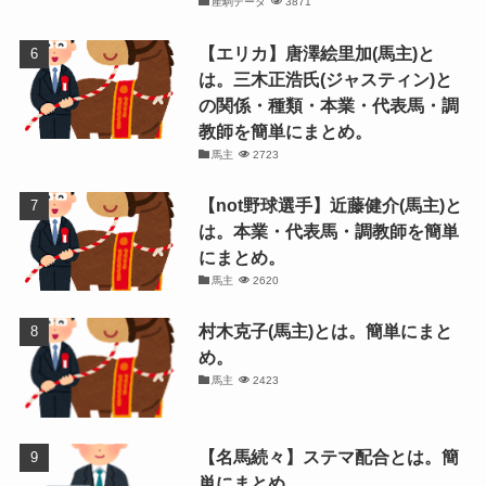
産駒データ
3871
【エリカ】唐澤絵里加(馬主)と
は。三木正浩氏(ジャスティン)と
の関係・種類・本業・代表馬・調
教師を簡単にまとめ。
馬主
2723
【not野球選手】近藤健介(馬主)と
は。本業・代表馬・調教師を簡単
にまとめ。
馬主
2620
村木克子(馬主)とは。簡単にまと
め。
馬主
2423
【名馬続々】ステマ配合とは。簡
単にまとめ。