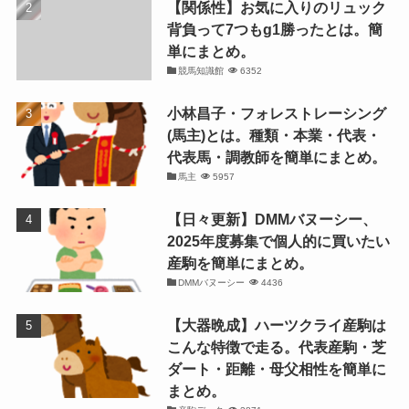
【関係性】お気に入りのリュック
背負って7つもg1勝ったとは。簡
単にまとめ。
競馬知識館
6352
小林昌子・フォレストレーシング
(馬主)とは。種類・本業・代表・
代表馬・調教師を簡単にまとめ。
馬主
5957
【日々更新】DMMバヌーシー、
2025年度募集で個人的に買いたい
産駒を簡単にまとめ。
DMMバヌーシー
4436
【大器晩成】ハーツクライ産駒は
こんな特徴で走る。代表産駒・芝
ダート・距離・母父相性を簡単に
まとめ。