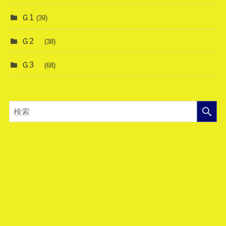
Ｇ1
(39)
Ｇ2
(38)
Ｇ3
(68)