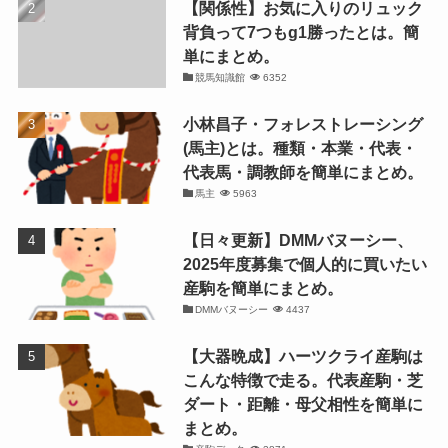
【関係性】お気に入りのリュック
背負って7つもg1勝ったとは。簡
単にまとめ。
競馬知識館
6352
小林昌子・フォレストレーシング
(馬主)とは。種類・本業・代表・
代表馬・調教師を簡単にまとめ。
馬主
5963
【日々更新】DMMバヌーシー、
2025年度募集で個人的に買いたい
産駒を簡単にまとめ。
DMMバヌーシー
4437
【大器晩成】ハーツクライ産駒は
こんな特徴で走る。代表産駒・芝
ダート・距離・母父相性を簡単に
まとめ。