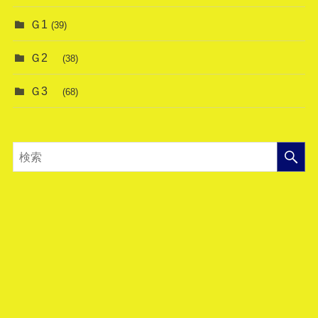
Ｇ1
(39)
Ｇ2
(38)
Ｇ3
(68)