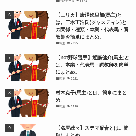
産駒データ
3871
【エリカ】唐澤絵里加(馬主)と
は。三木正浩氏(ジャスティン)と
の関係・種類・本業・代表馬・調
教師を簡単にまとめ。
馬主
2725
【not野球選手】近藤健介(馬主)と
は。本業・代表馬・調教師を簡単
にまとめ。
馬主
2621
村木克子(馬主)とは。簡単にまと
め。
馬主
2426
【名馬続々】ステマ配合とは。簡
単にまとめ。