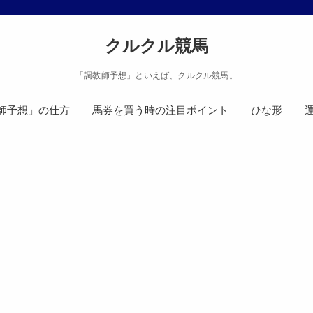
クルクル競馬
「調教師予想」といえば、クルクル競馬。
師予想」の仕方
馬券を買う時の注目ポイント
ひな形