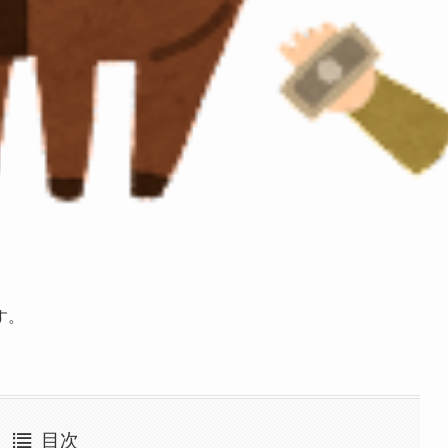
す。
目次