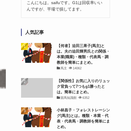
こんにちは。saifuです。G1は回収率いい
んですが、平場で損してます。
人気記事
【何者】迫田三果子(馬主)と
は。夫の迫田輝男氏との関係・
本業(職業)・種類・代表馬・調
教師を簡単にまとめ。
馬主
14062
【関係性】お気に入りのリュッ
ク背負って7つもg1勝ったと
は。簡単にまとめ。
競馬知識館
6352
小林昌子・フォレストレーシン
グ(馬主)とは。種類・本業・代
表・代表馬・調教師を簡単にま
とめ。