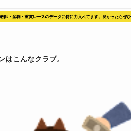
教師・産駒・重賞レースのデータに特に力入れてます。良かったらぜひ
ンはこんなクラブ。