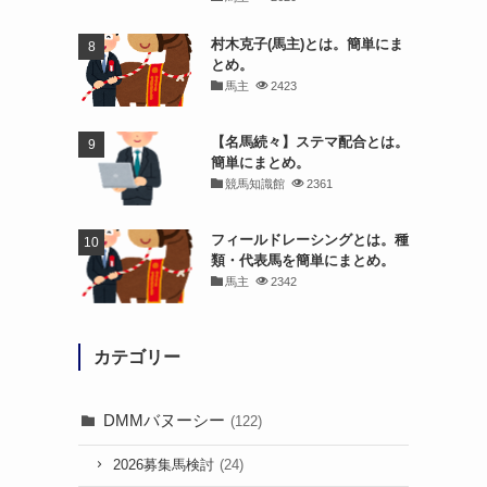
村木克子(馬主)とは。簡単にま
とめ。
馬主
2423
【名馬続々】ステマ配合とは。
簡単にまとめ。
競馬知識館
2361
フィールドレーシングとは。種
類・代表馬を簡単にまとめ。
馬主
2342
カテゴリー
DMMバヌーシー
(122)
2026募集馬検討
(24)