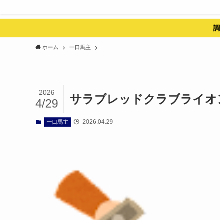
調
ホーム
一口馬主
2026
サラブレッドクラブライオ
4/29
2026.04.29
一口馬主