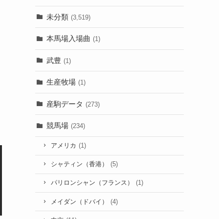
未分類
(3,519)
本馬場入場曲
(1)
武豊
(1)
生産牧場
(1)
産駒データ
(273)
競馬場
(234)
アメリカ
(1)
シャティン（香港）
(5)
パリロンシャン（フランス）
(1)
メイダン（ドバイ）
(4)