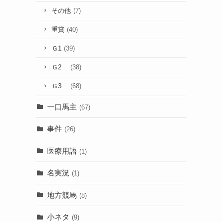
その他
(7)
重賞
(40)
Ｇ1
(39)
Ｇ2
(38)
Ｇ3
(68)
一口馬主
(67)
事件
(26)
医療用語
(1)
名実況
(1)
地方競馬
(8)
小ネタ
(9)