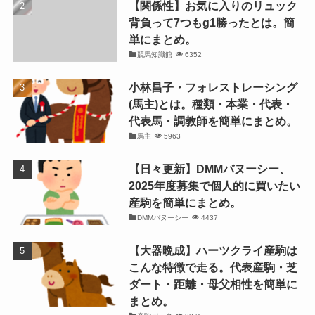
【関係性】お気に入りのリュック
背負って7つもg1勝ったとは。簡
単にまとめ。
競馬知識館
6352
小林昌子・フォレストレーシング
(馬主)とは。種類・本業・代表・
代表馬・調教師を簡単にまとめ。
馬主
5963
【日々更新】DMMバヌーシー、
2025年度募集で個人的に買いたい
産駒を簡単にまとめ。
DMMバヌーシー
4437
【大器晩成】ハーツクライ産駒は
こんな特徴で走る。代表産駒・芝
ダート・距離・母父相性を簡単に
まとめ。