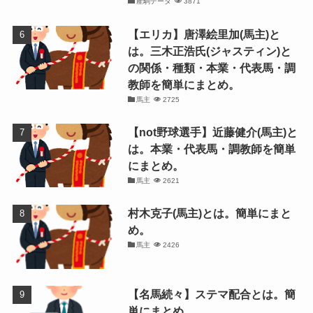
産駒データ
3871
【エリカ】唐澤絵里加(馬主)と
は。三木正浩氏(ジャスティン)と
の関係・種類・本業・代表馬・調
教師を簡単にまとめ。
馬主
2725
【not野球選手】近藤健介(馬主)と
は。本業・代表馬・調教師を簡単
にまとめ。
馬主
2621
村木克子(馬主)とは。簡単にまと
め。
馬主
2426
【名馬続々】ステマ配合とは。簡
単にまとめ。