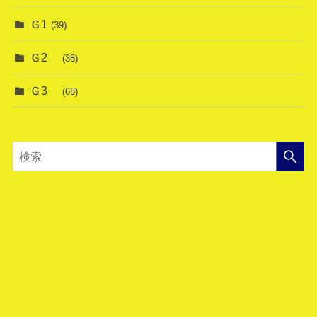
Ｇ1
(39)
Ｇ2
(38)
Ｇ3
(68)