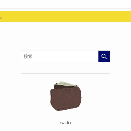
。
saifu