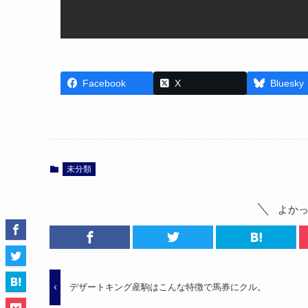
Facebook
X
Bluesky
未分類
よか
デザートキング産駒はこんな特徴で馬券にクル。