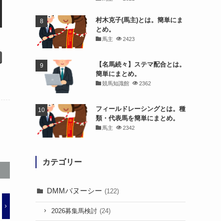
村木克子(馬主)とは。簡単にま
とめ。
馬主
2423
【名馬続々】ステマ配合とは。
簡単にまとめ。
競馬知識館
2362
フィールドレーシングとは。種
類・代表馬を簡単にまとめ。
馬主
2342
カテゴリー
DMMバヌーシー
(122)
2026募集馬検討
(24)