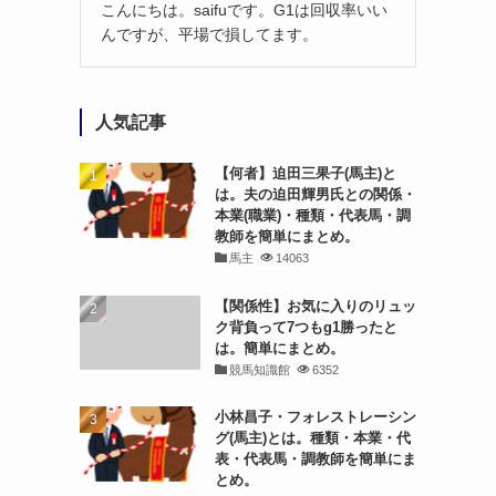
こんにちは。saifuです。G1は回収率いい
んですが、平場で損してます。
人気記事
【何者】迫田三果子(馬主)と
は。夫の迫田輝男氏との関係・
本業(職業)・種類・代表馬・調
教師を簡単にまとめ。
馬主
14063
【関係性】お気に入りのリュッ
ク背負って7つもg1勝ったと
は。簡単にまとめ。
競馬知識館
6352
小林昌子・フォレストレーシン
グ(馬主)とは。種類・本業・代
表・代表馬・調教師を簡単にま
とめ。