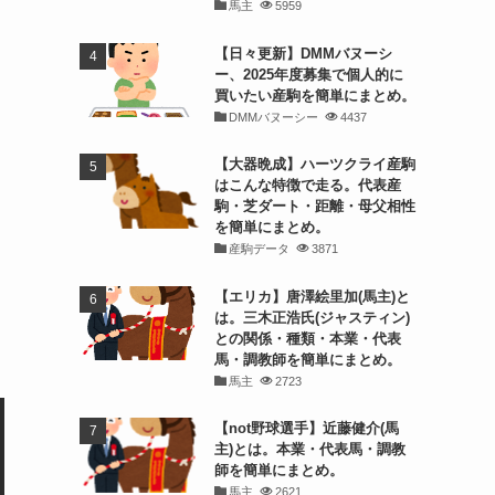
馬主
5959
【日々更新】DMMバヌーシ
ー、2025年度募集で個人的に
買いたい産駒を簡単にまとめ。
DMMバヌーシー
4437
【大器晩成】ハーツクライ産駒
はこんな特徴で走る。代表産
駒・芝ダート・距離・母父相性
を簡単にまとめ。
産駒データ
3871
【エリカ】唐澤絵里加(馬主)と
は。三木正浩氏(ジャスティン)
との関係・種類・本業・代表
馬・調教師を簡単にまとめ。
馬主
2723
【not野球選手】近藤健介(馬
主)とは。本業・代表馬・調教
師を簡単にまとめ。
馬主
2621