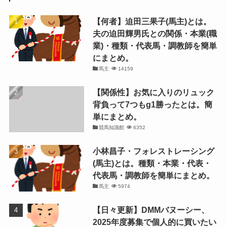
【何者】迫田三果子(馬主)とは。
夫の迫田輝男氏との関係・本業(職
業)・種類・代表馬・調教師を簡単
にまとめ。
馬主
14159
【関係性】お気に入りのリュック
背負って7つもg1勝ったとは。簡
単にまとめ。
競馬知識館
6352
小林昌子・フォレストレーシング
(馬主)とは。種類・本業・代表・
代表馬・調教師を簡単にまとめ。
馬主
5974
【日々更新】DMMバヌーシー、
2025年度募集で個人的に買いたい