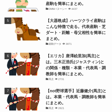
産駒を簡単にまとめ。
DMMバヌーシー
4437
【大器晩成】ハーツクライ産駒は
こんな特徴で走る。代表産駒・芝
ダート・距離・母父相性を簡単に
まとめ。
産駒データ
3871
【エリカ】唐澤絵里加(馬主)と
は。三木正浩氏(ジャスティン)と
の関係・種類・本業・代表馬・調
教師を簡単にまとめ。
馬主
2731
【not野球選手】近藤健介(馬主)と
は。本業・代表馬・調教師を簡単
にまとめ。
馬主
2621