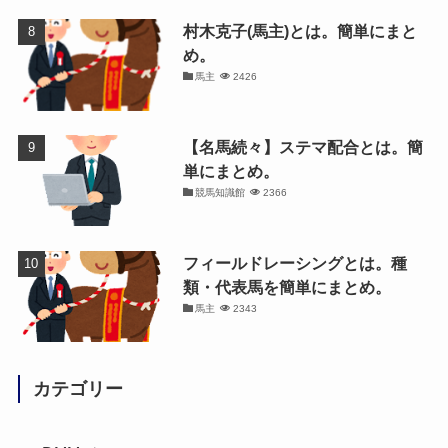
村木克子(馬主)とは。簡単にまと
め。
馬主
2426
【名馬続々】ステマ配合とは。簡
単にまとめ。
競馬知識館
2366
フィールドレーシングとは。種
類・代表馬を簡単にまとめ。
馬主
2343
カテゴリー