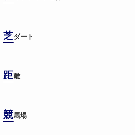
芝
ダート
距
離
競
馬場