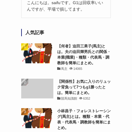
こんにちは。saifuです。G1は回収率いい
んですが、平場で損してます。
人気記事
【何者】迫田三果子(馬主)と
は。夫の迫田輝男氏との関係・
本業(職業)・種類・代表馬・調
教師を簡単にまとめ。
馬主
14065
【関係性】お気に入りのリュッ
ク背負って7つもg1勝ったと
は。簡単にまとめ。
競馬知識館
6352
小林昌子・フォレストレーシン
グ(馬主)とは。種類・本業・代
表・代表馬・調教師を簡単にま
とめ。