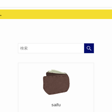
。
saifu