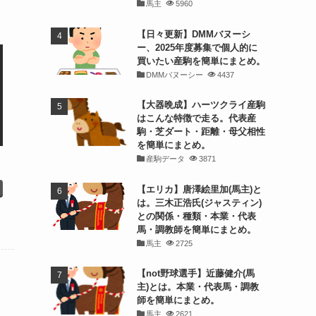
馬主
5960
【日々更新】DMMバヌーシ
ー、2025年度募集で個人的に
買いたい産駒を簡単にまとめ。
DMMバヌーシー
4437
【大器晩成】ハーツクライ産駒
はこんな特徴で走る。代表産
駒・芝ダート・距離・母父相性
を簡単にまとめ。
産駒データ
3871
【エリカ】唐澤絵里加(馬主)と
は。三木正浩氏(ジャスティン)
との関係・種類・本業・代表
馬・調教師を簡単にまとめ。
馬主
2725
【not野球選手】近藤健介(馬
主)とは。本業・代表馬・調教
師を簡単にまとめ。
馬主
2621