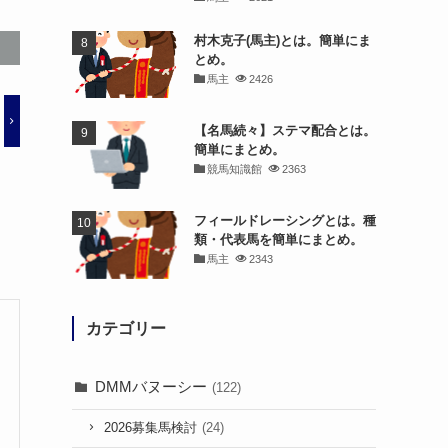
村木克子(馬主)とは。簡単にま
とめ。
馬主
2426
【名馬続々】ステマ配合とは。
簡単にまとめ。
競馬知識館
2363
フィールドレーシングとは。種
類・代表馬を簡単にまとめ。
馬主
2343
カテゴリー
DMMバヌーシー
(122)
2026募集馬検討
(24)