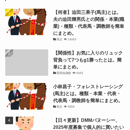
【何者】迫田三果子(馬主)とは。
夫の迫田輝男氏との関係・本業(職
業)・種類・代表馬・調教師を簡単
にまとめ。
馬主
14063
【関係性】お気に入りのリュック
背負って7つもg1勝ったとは。簡
単にまとめ。
競馬知識館
6352
小林昌子・フォレストレーシング
(馬主)とは。種類・本業・代表・
代表馬・調教師を簡単にまとめ。
馬主
5959
【日々更新】DMMバヌーシー、
2025年度募集で個人的に買いたい