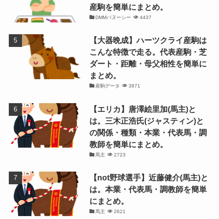
産駒を簡単にまとめ。
DMMバヌーシー
4437
【大器晩成】ハーツクライ産駒は
こんな特徴で走る。代表産駒・芝
ダート・距離・母父相性を簡単に
まとめ。
産駒データ
3871
【エリカ】唐澤絵里加(馬主)と
は。三木正浩氏(ジャスティン)と
の関係・種類・本業・代表馬・調
教師を簡単にまとめ。
馬主
2723
【not野球選手】近藤健介(馬主)と
は。本業・代表馬・調教師を簡単
にまとめ。
馬主
2621