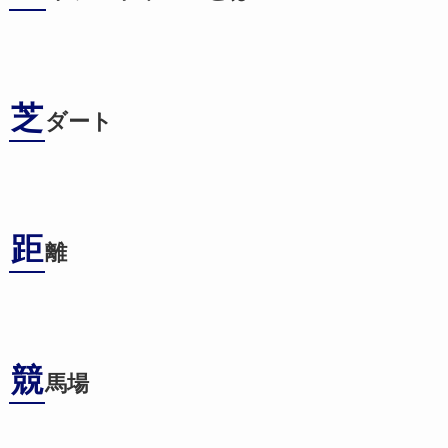
芝
ダート
距
離
競
馬場