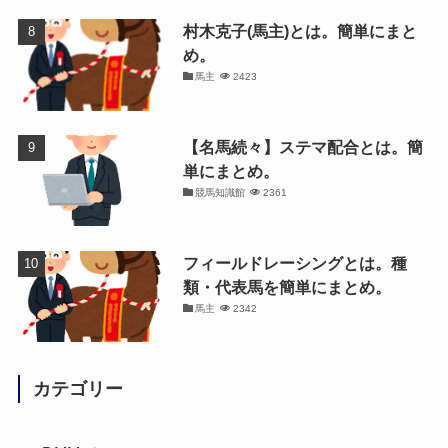
村木克子(馬主)とは。簡単にまと
め。
馬主
2423
【名馬続々】ステマ配合とは。簡
単にまとめ。
競馬知識館
2361
フィールドレーシングとは。種
類・代表馬を簡単にまとめ。
馬主
2342
カテゴリー