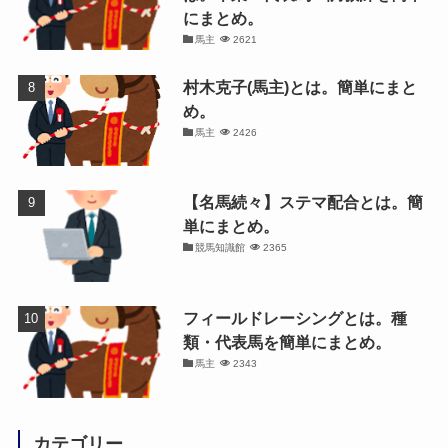
にまとめ。
馬主
2621
村木克子(馬主)とは。簡単にまと
め。
馬主
2426
【名馬続々】ステマ配合とは。簡
単にまとめ。
競馬知識館
2365
フィールドレーシングとは。種
類・代表馬を簡単にまとめ。
馬主
2343
カテゴリー