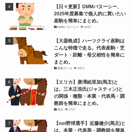
【日々更新】DMMバヌーシー、
2025年度募集で個人的に買いたい
産駒を簡単にまとめ。
DMMバヌーシー
4437
【大器晩成】ハーツクライ産駒は
こんな特徴で走る。代表産駒・芝
ダート・距離・母父相性を簡単に
まとめ。
産駒データ
3871
【エリカ】唐澤絵里加(馬主)と
は。三木正浩氏(ジャスティン)と
の関係・種類・本業・代表馬・調
教師を簡単にまとめ。
馬主
2727
【not野球選手】近藤健介(馬主)と
は。本業・代表馬・調教師を簡単