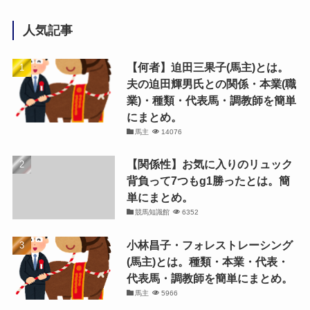
人気記事
【何者】迫田三果子(馬主)とは。
夫の迫田輝男氏との関係・本業(職
業)・種類・代表馬・調教師を簡単
にまとめ。
馬主
14076
【関係性】お気に入りのリュック
背負って7つもg1勝ったとは。簡
単にまとめ。
競馬知識館
6352
小林昌子・フォレストレーシング
(馬主)とは。種類・本業・代表・
代表馬・調教師を簡単にまとめ。
馬主
5966