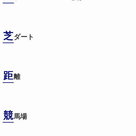
芝
ダート
距
離
競
馬場