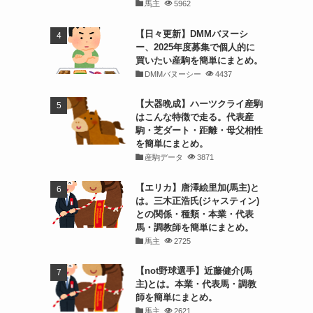
馬主
5962
【日々更新】DMMバヌーシ
ー、2025年度募集で個人的に
買いたい産駒を簡単にまとめ。
DMMバヌーシー
4437
【大器晩成】ハーツクライ産駒
はこんな特徴で走る。代表産
駒・芝ダート・距離・母父相性
を簡単にまとめ。
産駒データ
3871
【エリカ】唐澤絵里加(馬主)と
は。三木正浩氏(ジャスティン)
との関係・種類・本業・代表
馬・調教師を簡単にまとめ。
馬主
2725
【not野球選手】近藤健介(馬
主)とは。本業・代表馬・調教
師を簡単にまとめ。
馬主
2621