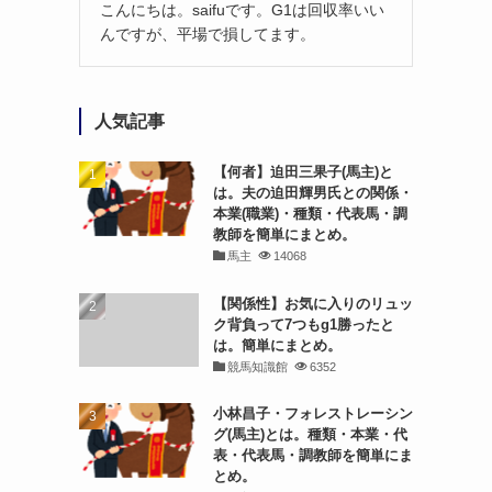
こんにちは。saifuです。G1は回収率いい
んですが、平場で損してます。
人気記事
【何者】迫田三果子(馬主)と
は。夫の迫田輝男氏との関係・
本業(職業)・種類・代表馬・調
教師を簡単にまとめ。
馬主
14068
【関係性】お気に入りのリュッ
ク背負って7つもg1勝ったと
は。簡単にまとめ。
競馬知識館
6352
小林昌子・フォレストレーシン
グ(馬主)とは。種類・本業・代
表・代表馬・調教師を簡単にま
とめ。