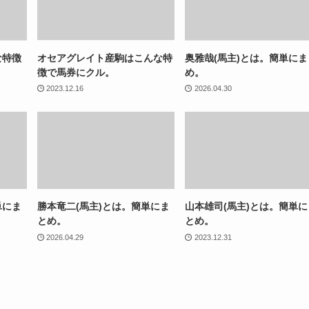
な特徴
オセアグレイト産駒はこんな特
奥雅哉(馬主)とは。簡単にま
徴で馬券にクル。
め。
2023.12.16
2026.04.30
単にま
勝本竜二(馬主)とは。簡単にま
山本雄司(馬主)とは。簡単に
とめ。
とめ。
2026.04.29
2023.12.31