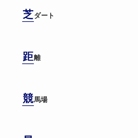
芝
ダート
距
離
競
馬場