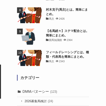
村木克子(馬主)とは。簡単にま
とめ。
馬主
2426
【名馬続々】ステマ配合とは。
簡単にまとめ。
競馬知識館
2364
フィールドレーシングとは。種
類・代表馬を簡単にまとめ。
馬主
2343
カテゴリー
DMMバヌーシー
(123)
2026募集馬検討
(24)