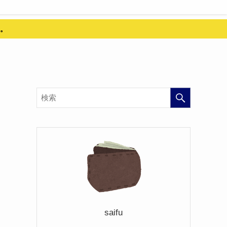
。
saifu