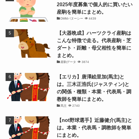
2025年度募集で個人的に買いたい
産駒を簡単にまとめ。
DMMバヌーシー
4439
【大器晩成】ハーツクライ産駒は
こんな特徴で走る。代表産駒・芝
ダート・距離・母父相性を簡単に
まとめ。
産駒データ
3874
【エリカ】唐澤絵里加(馬主)と
は。三木正浩氏(ジャスティン)と
の関係・種類・本業・代表馬・調
教師を簡単にまとめ。
馬主
2740
【not野球選手】近藤健介(馬主)と
は。本業・代表馬・調教師を簡単
にまとめ。