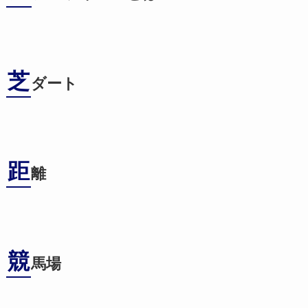
芝
ダート
距
離
競
馬場