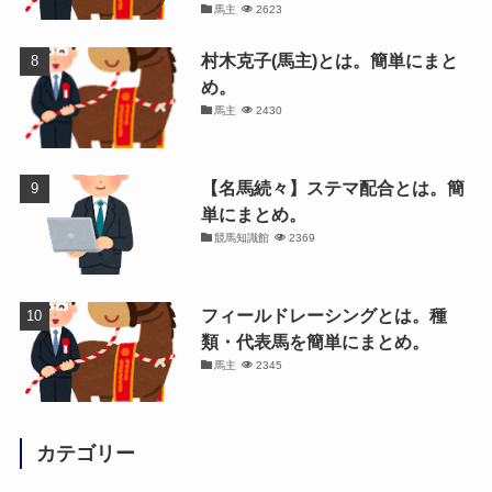
馬主
2623
村木克子(馬主)とは。簡単にまと
め。
馬主
2430
【名馬続々】ステマ配合とは。簡
単にまとめ。
競馬知識館
2369
フィールドレーシングとは。種
類・代表馬を簡単にまとめ。
馬主
2345
カテゴリー