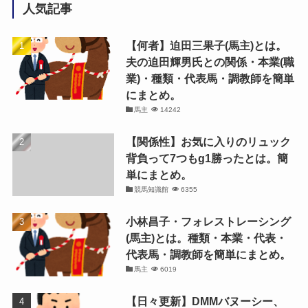
人気記事
【何者】迫田三果子(馬主)とは。
夫の迫田輝男氏との関係・本業(職
業)・種類・代表馬・調教師を簡単
にまとめ。
馬主
14242
【関係性】お気に入りのリュック
背負って7つもg1勝ったとは。簡
単にまとめ。
競馬知識館
6355
小林昌子・フォレストレーシング
(馬主)とは。種類・本業・代表・
代表馬・調教師を簡単にまとめ。
馬主
6019
【日々更新】DMMバヌーシー、